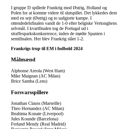
I gruppe D spillede Frankrig mod Østrig, Holland og
Polen for at komme videre til slutspillet. Det lykkedes dem
med en sejr (Østrig) og to uafgjorte kampe. I
ottendedelsfinalen vandt de 1-0 efter belgiske Vertonghens
selvmål. I kvartfinalen tog de Portugal ud i
straffesparkskonkurrence, inden de mødte Spanien i
semifinalen. Her blev Frankrig slået 1-2.
Frankrigs trup til EM i fodbold 2024
Målmænd
Alphonse Areola (West Ham)
Mike Maignan (AC Milan)
Brice Samba (Lens)
Forsvarsspillere
Jonathan Clauss (Marseille)
Theo Hernandez (AC Milan)
Ibrahima Konate (Liverpool)
Jules Kounde (Barcelona)
Ferland Mendy (Real Madrid)