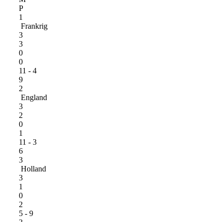
P
1
Frankrig
3
3
0
0
11 - 4
9
2
England
3
2
0
1
11 - 3
6
3
Holland
3
1
0
2
5 - 9