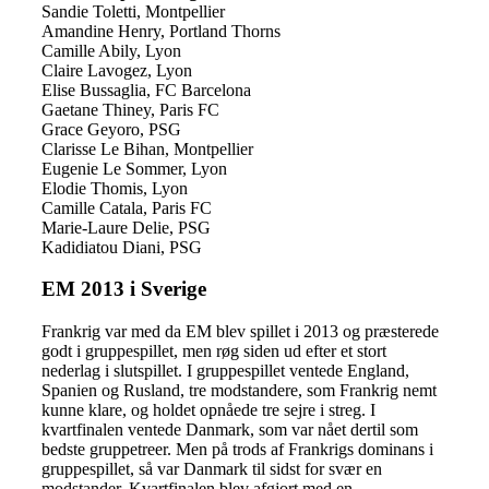
Sandie Toletti, Montpellier
Amandine Henry, Portland Thorns
Camille Abily, Lyon
Claire Lavogez, Lyon
Elise Bussaglia, FC Barcelona
Gaetane Thiney, Paris FC
Grace Geyoro, PSG
Clarisse Le Bihan, Montpellier
Eugenie Le Sommer, Lyon
Elodie Thomis, Lyon
Camille Catala, Paris FC
Marie-Laure Delie, PSG
Kadidiatou Diani, PSG
EM 2013 i Sverige
Frankrig var med da EM blev spillet i 2013 og præsterede
godt i gruppespillet, men røg siden ud efter et stort
nederlag i slutspillet. I gruppespillet ventede England,
Spanien og Rusland, tre modstandere, som Frankrig nemt
kunne klare, og holdet opnåede tre sejre i streg. I
kvartfinalen ventede Danmark, som var nået dertil som
bedste gruppetreer. Men på trods af Frankrigs dominans i
gruppespillet, så var Danmark til sidst for svær en
modstander. Kvartfinalen blev afgjort med en