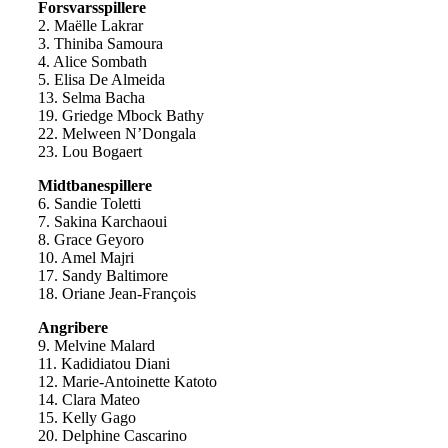
Forsvarsspillere
2. Maëlle Lakrar
3. Thiniba Samoura
4. Alice Sombath
5. Elisa De Almeida
13. Selma Bacha
19. Griedge Mbock Bathy
22. Melween N’Dongala
23. Lou Bogaert
Midtbanespillere
6. Sandie Toletti
7. Sakina Karchaoui
8. Grace Geyoro
10. Amel Majri
17. Sandy Baltimore
18. Oriane Jean-François
Angribere
9. Melvine Malard
11. Kadidiatou Diani
12. Marie-Antoinette Katoto
14. Clara Mateo
15. Kelly Gago
20. Delphine Cascarino