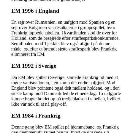
EM 1996 i England
En sejr over Rumænien, en uafgjort mod Spanien og en
sejr over Bulgarien var resultaterne i gruppespillet, hvor
Frankrig toppede tabellen. I kvartfinalen stod de over for
Holland, som de besejrede efter straffesparkskonkurrence.
Semifinalen mod Tjekkiet blev også afgjort på denne
måde, og efter et brændt sjette straffespark blev Frankrig
elimineret fra EM.
EM 1992 i Sverige
Da EM blev spillet i Sverige, startede Frankrig ud med at
møde værtsnationen, i en kamp der endte uafgjort. Mod
England blev pointene også delt mellem holdene, og i den
sidste kamp mod Danmark led de et nederlag. To uafgjorte
kampe bragte holdet op på tredjepladsen i tabellen, hvilket
ikke var nok til at nå play-off.
EM 1984 i Frankrig
Denne gang blev EM spillet på hjemmebane, og Frankrig
gav hjemmepublikumet præcis, hvad de ønskede sig.