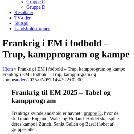
Gruppe C
Gruppe D
Resultater
TV-tider
Slutspil
Landsholdstrupper
Frankrig i EM i fodbold –
Trup, kampprogram og kampe
Hjem
»
Frankrig i EM i fodbold – Trup, kampprogram og kampe
Frankrig i EM i fodbold – Trup, kampprogram og
kampe
anders
2025-07-05T14:47:22+02:00
Frankrig til EM 2025 – Tabel og
kampprogram
Frankrigs kvindelandshold er havnet i
gruppe D
, hvor de
skal møde England, Wales og Holland. Holdet skal spille
deres kampe i Zürich, Sankt Gallen og Basel i løbet af
gruppespillet.