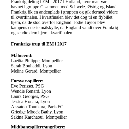
Frankrig deltog i EM i 2017 i Holland, hvor man var
havnet i gruppe C sammen med Schweiz, Østrig og Island.
Frankrig fik en andenplads i gruppen og gik dermed videre
til kvartfinalen. I kvartfinalen blev det dog til en flybillet
hjem, da de stod overfor England. Jodie Taylor blev
kampens eneste målskytte, da England vandt over Frankrig
og sendte dem hjem i kvartfinalen.
Frankrigs trup til EM i 2017
Målmænd:
Laetita Philippe, Montpellier
Sarah Bouhaddi, Lyon
Meline Gerard, Montpellier
Forsvarsspillere:
Eve Perisset, PSG
Wendie Renard, Lyon
Laura Georges, PSG
Jessica Houara, Lyon
Aissatou Tounkara, Paris FC
Griedge Mbock Bathy, Lyon
Sakina Karchaoui, Montpellier
Midtbanespillere/angribere: