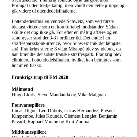
Portugal i den tredje kamp, men vandt den tætte gruppe og
gik videre til ottendedelsfinalerne.
I ottendedelsfinalen ventede Schweiz, som ved første
øjekast virkede som en komfortabel modstander. Sådan
skulle det dog ikke gå. For efter en målrig affære og en
sand gyser stod det 3-3 i ordinær tid. Det endte i en
straffesparkskonkurrence, hvor Schweiz trak det længste
strå. Frankrigs stjerne Kylian Mbappé blev syndebuk, da
han brændte det sidste franske straffespark. Frankrig blev
elimineret i ottendedelsfinalen, hvilket kan betragtes som
lidt af en fiasko.
Frankrigs trup til EM 2020
Målmænd
Hugo Lloris, Steve Mandanda og Mike Maignan
Forsvarsspillere
Lucas Digne, Leo Dubois, Lucas Hernandez, Presnel
Kimpembe, Jules Koundé, Clément Lenglet, Benjamin
Pavard, Raphael Varane og Kurt Zouma.
Midtbanespillere