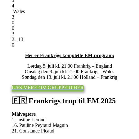
3
4
Wales
3
0
0
3
2 - 13
0
Her er Frankrigs komplette EM-program:
Lørdag 5. juli kl. 21:00 Frankrig – England
Onsdag den 9. juli kl. 21:00 Frankrig – Wales
Søndag den 13. juli kl. 21:00 Holland – Frankrig
LÆS MERE OM GRUPPE D HER
🇫🇷 Frankrigs trup til EM 2025
Målvogtere
1. Justine Lerond
16. Pauline Peyraud-Magnin
21. Constance Picaud