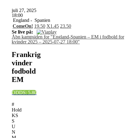
juli 27, 2025
18:00
England -
Spanien
ComeOn!
1
9.50
X
1.45
2
3.50
Se live på:
Åbn kampsiden for "England-Spanien – EM i fodbold for
kvinder 2025 – 2025-07-27 18:00"
Frankrig
vinder
fodbold
EM
ODDS: 5.80
#
Hold
KS
S
U
N
M