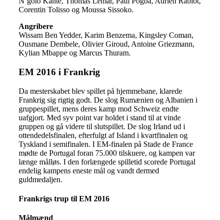
N’golo Kante, Thomas Lemar, Paul Pogba, Adrien Rabiot,
Corentin Tolisso og Moussa Sissoko.
Angribere
Wissam Ben Yedder, Karim Benzema, Kingsley Coman,
Ousmane Dembele, Olivier Giroud, Antoine Griezmann,
Kylian Mbappe og Marcus Thuram.
EM 2016 i Frankrig
Da mesterskabet blev spillet på hjemmebane, klarede
Frankrig sig rigtig godt. De slog Rumænien og Albanien i
gruppespillet, mens deres kamp mod Schweiz endte
uafgjort. Med syv point var holdet i stand til at vinde
gruppen og gå videre til slutspillet. De slog Irland ud i
ottendedelsfinalen, efterfulgt af Island i kvartfinalen og
Tyskland i semifinalen. I EM-finalen på Stade de France
mødte de Portugal foran 75.000 tilskuere, og kampen var
længe målløs. I den forlængede spilletid scorede Portugal
endelig kampens eneste mål og vandt dermed
guldmedaljen.
Frankrigs trup til EM 2016
Målmænd