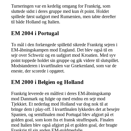
Turneringen var en kedelig omgang for Frankrig, som
sluttede sidst i deres gruppe med kun ét point. Holdet
spillede først uafgjort med Rumænien, men tabte derefter
til både Holland og Italien.
EM 2004 i Portugal
To mål i den forlængede spilletid sikrede Frankrig sejren i
EM-åbningskampen mod England. Det blev også til en
sejr over Schweiz og en uafgjort mod Kroatien. Med syv
point toppede holdet sin gruppe og gik videre til slutspillet.
Modstanderen i kvartfinalen var Grækenland, som var de
eneste, der scorede i opgøret.
EM 2000 i Belgien og Holland
Frankrig leverede en målfest i deres EM-åbningskamp
mod Danmark og fulgte op med endnu en sejr mod
Tjekkiet. Et nederlag mod Holland var dog nok til at
bringe dem i play-off. I kvartfinalen lykkedes det at besejre
Spanien, og semifinalen mod Portugal blev afgjort på et
golden goal, som kom fra et fransk straffespark. Finalen
mod Italien blev også afgjort på et golden goal, der bragte
Frankrig til sin anden EM-guldmedalje.