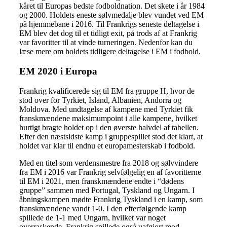
kåret til Europas bedste fodboldnation. Det skete i år 1984
og 2000. Holdets eneste sølvmedalje blev vundet ved EM
på hjemmebane i 2016. Til Frankrigs seneste deltagelse i
EM blev det dog til et tidligt exit, på trods af at Frankrig
var favoritter til at vinde turneringen. Nedenfor kan du
læse mere om holdets tidligere deltagelse i EM i fodbold.
EM 2020 i Europa
Frankrig kvalificerede sig til EM fra gruppe H, hvor de
stod over for Tyrkiet, Island, Albanien, Andorra og
Moldova. Med undtagelse af kampene med Tyrkiet fik
franskmændene maksimumpoint i alle kampene, hvilket
hurtigt bragte holdet op i den øverste halvdel af tabellen.
Efter den næstsidste kamp i gruppespillet stod det klart, at
holdet var klar til endnu et europamesterskab i fodbold.
Med en titel som verdensmestre fra 2018 og sølvvindere
fra EM i 2016 var Frankrig selvfølgelig en af favoritterne
til EM i 2021, men franskmændene endte i “dødens
gruppe” sammen med Portugal, Tyskland og Ungarn. I
åbningskampen mødte Frankrig Tyskland i en kamp, som
franskmændene vandt 1-0. I den efterfølgende kamp
spillede de 1-1 med Ungarn, hvilket var noget
overraskende. Frankrig spillede også uafgjort mod