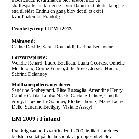
straffesparkskonkurrence, hvor Danmark trak det længste
strå til sidst. Endnu en gang blev det til et exit i
kvartfinalen for Frankrig.
Frankrigs trup til EM i 2013
Målmænd:
Celine Deville, Sarah Bouhaddi, Karima Benameur
Forsvarsspillere:
Wendie Renard, Laure Boulleau, Laura Georges, Ophelie
Meilleroux, Corine Franco, Julie Soyer, Jessica Houara,
Sabrina Delannoy
Midtbanespillere/angribere:
Sandrine Soubeyrand, Elise Bussaglia, Amandine Henry,
Camile Catala, Louisa Necib, Gaetane Thiney, Camille
Abily, Eugenie Le Sommer, Elodie Thomis, Marie-Laure
Delie, Sandrine Bretigny, Viviane Asseyi
EM 2009 i Finland
Frankrig røg ud i kvartfinalen i 2009, hvilket var deres
bedste resultat på det tidspunkt. I gruppespillet blev