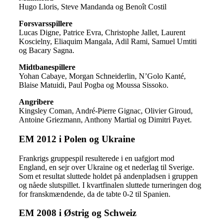
Hugo Lloris, Steve Mandanda og Benoît Costil
Forsvarsspillere
Lucas Digne, Patrice Evra, Christophe Jallet, Laurent
Koscielny, Eliaquim Mangala, Adil Rami, Samuel Umtiti
og Bacary Sagna.
Midtbanespillere
Yohan Cabaye, Morgan Schneiderlin, N’Golo Kanté,
Blaise Matuidi, Paul Pogba og Moussa Sissoko.
Angribere
Kingsley Coman, André-Pierre Gignac, Olivier Giroud,
Antoine Griezmann, Anthony Martial og Dimitri Payet.
EM 2012 i Polen og Ukraine
Frankrigs gruppespil resulterede i en uafgjort mod
England, en sejr over Ukraine og et nederlag til Sverige.
Som et resultat sluttede holdet på andenpladsen i gruppen
og nåede slutspillet. I kvartfinalen sluttede turneringen dog
for franskmændende, da de tabte 0-2 til Spanien.
EM 2008 i Østrig og Schweiz