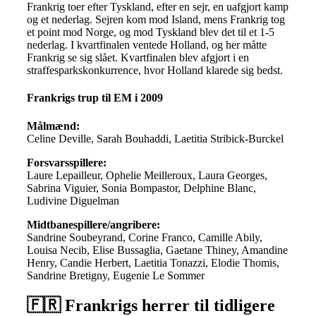
Frankrig toer efter Tyskland, efter en sejr, en uafgjort kamp
og et nederlag. Sejren kom mod Island, mens Frankrig tog
et point mod Norge, og mod Tyskland blev det til et 1-5
nederlag. I kvartfinalen ventede Holland, og her måtte
Frankrig se sig slået. Kvartfinalen blev afgjort i en
straffesparkskonkurrence, hvor Holland klarede sig bedst.
Frankrigs trup til EM i 2009
Målmænd:
Celine Deville, Sarah Bouhaddi, Laetitia Stribick-Burckel
Forsvarsspillere:
Laure Lepailleur, Ophelie Meilleroux, Laura Georges,
Sabrina Viguier, Sonia Bompastor, Delphine Blanc,
Ludivine Diguelman
Midtbanespillere/angribere:
Sandrine Soubeyrand, Corine Franco, Camille Abily,
Louisa Necib, Elise Bussaglia, Gaetane Thiney, Amandine
Henry, Candie Herbert, Laetitia Tonazzi, Elodie Thomis,
Sandrine Bretigny, Eugenie Le Sommer
🇫🇷 Frankrigs herrer til tidligere