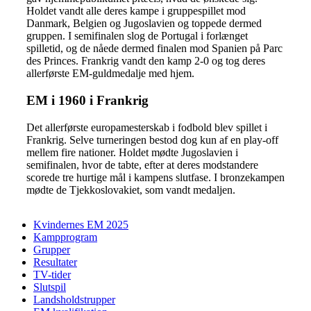
Holdet vandt alle deres kampe i gruppespillet mod
Danmark, Belgien og Jugoslavien og toppede dermed
gruppen. I semifinalen slog de Portugal i forlænget
spilletid, og de nåede dermed finalen mod Spanien på Parc
des Princes. Frankrig vandt den kamp 2-0 og tog deres
allerførste EM-guldmedalje med hjem.
EM i 1960 i Frankrig
Det allerførste europamesterskab i fodbold blev spillet i
Frankrig. Selve turneringen bestod dog kun af en play-off
mellem fire nationer. Holdet mødte Jugoslavien i
semifinalen, hvor de tabte, efter at deres modstandere
scorede tre hurtige mål i kampens slutfase. I bronzekampen
mødte de Tjekkoslovakiet, som vandt medaljen.
Kvindernes EM 2025
Kampprogram
Grupper
Resultater
TV-tider
Slutspil
Landsholdstrupper