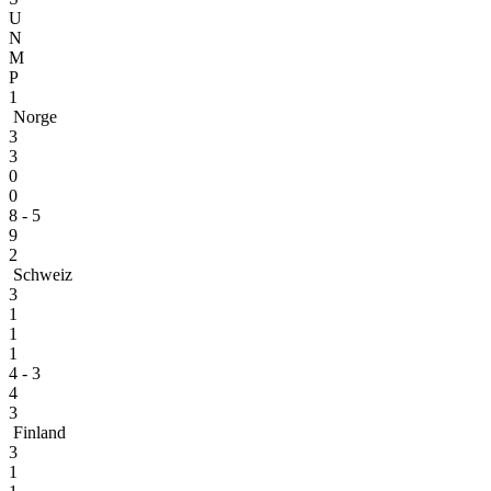
U
N
M
P
1
Norge
3
3
0
0
8 - 5
9
2
Schweiz
3
1
1
1
4 - 3
4
3
Finland
3
1