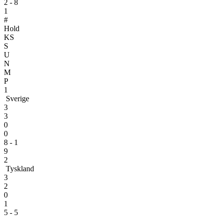
2 - 8
1
#
Hold
KS
S
U
N
M
P
1
Sverige
3
3
0
0
8 - 1
9
2
Tyskland
3
2
0
1
5 - 5