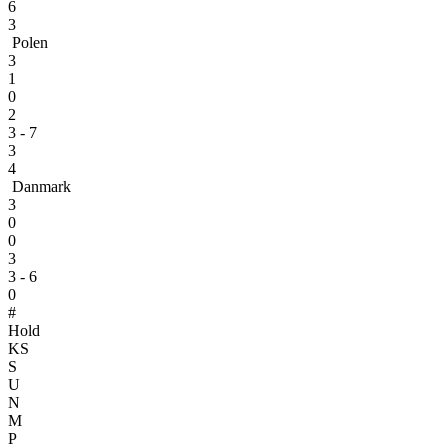
6
3
Polen
3
1
0
2
3 - 7
3
4
Danmark
3
0
0
3
3 - 6
0
#
Hold
KS
S
U
N
M
P