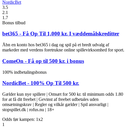
NordicBet
3.5
2.1
1.7
Bonus tilbud
bet365
- Få Op Til 1,000 kr. I væddemålskreditter
Åbn en konto hos bet365 i dag og spil på et bredt udvalg af
markeder med verdens foretrukne online spillevirksomhed for sport.
ComeOn
- Få op til 500 kr. i bonus
100% indbetalingsbonus
NordicBet
- 100% Op Til 500 kr.
Gælder kun nye spillere | Omsæt for 500 kr. til minimum odds 1.80
for at få dit freebet | Gevinst af freebet udbetales uden
omsætningskrav | Regler og vilkår gælder | Spil ansvarligt |
stopspillet.dk | rofus.nu | 18+
Odds før kampen: 1x2
1