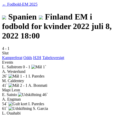
← Fodbold-EM 2025
Spanien
Finland
EM i
fodbold for kvinder 2022
juli 8,
2022 18:00
4
-
1
Slut
Kampreferat
Odds
H2H
Tabeloversigt
Events
L. Sallstrom
0 - 1
1`
A. Westerlund
26`
1 - 1
I. Paredes
M. Caldentey
41`
2 - 1
A. Bonmati
Mapi Leon
E. Sainio
46`
A. Engman
54`
I. Paredes
61`
S. Garcia
L. Ouahabi