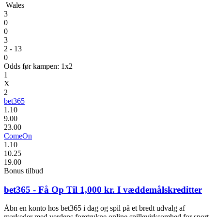
Wales
3
0
0
3
2 - 13
0
Odds før kampen: 1x2
1
X
2
bet365
1.10
9.00
23.00
ComeOn
1.10
10.25
19.00
Bonus tilbud
bet365
- Få Op Til 1,000 kr. I væddemålskreditter
Åbn en konto hos bet365 i dag og spil på et bredt udvalg af
markeder med verdens foretrukne online spillevirksomhed for sport.