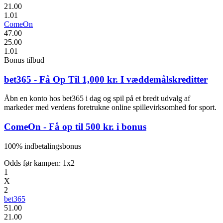
21.00
1.01
ComeOn
47.00
25.00
1.01
Bonus tilbud
bet365
- Få Op Til 1,000 kr. I væddemålskreditter
Åbn en konto hos bet365 i dag og spil på et bredt udvalg af
markeder med verdens foretrukne online spillevirksomhed for sport.
ComeOn
- Få op til 500 kr. i bonus
100% indbetalingsbonus
Odds før kampen: 1x2
1
X
2
bet365
51.00
21.00