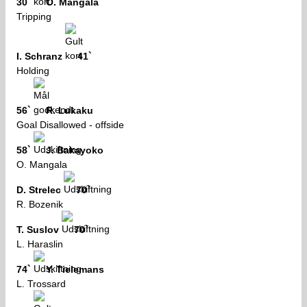
30`
O. Mangala
Tripping
I. Schranz
41`
Holding
56`
R. Lukaku
Goal Disallowed - offside
58`
J. Bakayoko
O. Mangala
D. Strelec
70`
R. Bozenik
T. Suslov
70`
L. Haraslin
74`
Y. Tielemans
L. Trossard