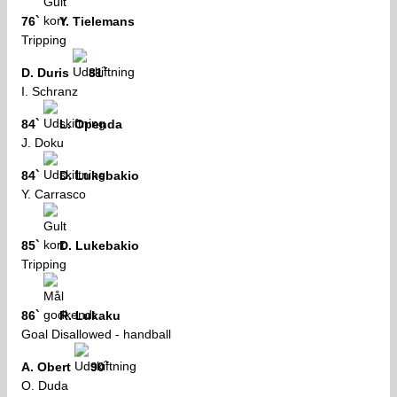
76`
Y. Tielemans
Tripping
D. Duris
81`
I. Schranz
84`
L. Openda
J. Doku
84`
D. Lukebakio
Y. Carrasco
85`
D. Lukebakio
Tripping
86`
R. Lukaku
Goal Disallowed - handball
A. Obert
90`
O. Duda