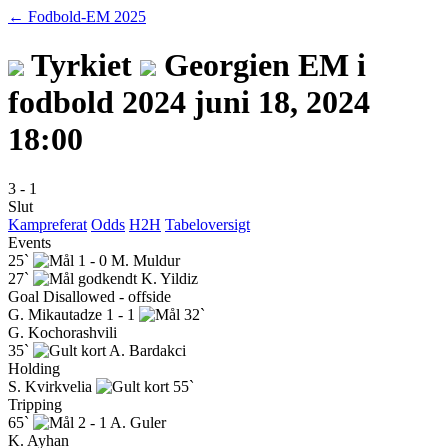
← Fodbold-EM 2025
Tyrkiet
Georgien
EM i
fodbold 2024
juni 18, 2024
18:00
3
-
1
Slut
Kampreferat
Odds
H2H
Tabeloversigt
Events
25`
1 - 0
M. Muldur
27`
K. Yildiz
Goal Disallowed - offside
G. Mikautadze
1 - 1
32`
G. Kochorashvili
35`
A. Bardakci
Holding
S. Kvirkvelia
55`
Tripping
65`
2 - 1
A. Guler
K. Ayhan