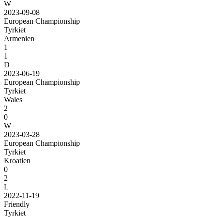
W
2023-09-08
European Championship
Tyrkiet
Armenien
1
1
D
2023-06-19
European Championship
Tyrkiet
Wales
2
0
W
2023-03-28
European Championship
Tyrkiet
Kroatien
0
2
L
2022-11-19
Friendly
Tyrkiet