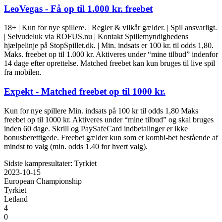
LeoVegas
- Få op til 1.000 kr. freebet
18+ | Kun for nye spillere. | Regler & vilkår gælder. | Spil ansvarligt.
| Selvudeluk via ROFUS.nu | Kontakt Spillemyndighedens
hjælpelinje på StopSpillet.dk. | Min. indsats er 100 kr. til odds 1,80.
Maks. freebet op til 1.000 kr. Aktiveres under “mine tilbud” indenfor
14 dage efter oprettelse. Matched freebet kan kun bruges til live spil
fra mobilen.
Expekt
- Matched freebet op til 1000 kr.
Kun for nye spillere Min. indsats på 100 kr til odds 1,80 Maks
freebet op til 1000 kr. Aktiveres under “mine tilbud” og skal bruges
inden 60 dage. Skrill og PaySafeCard indbetalinger er ikke
bonusberettigede. Freebet gælder kun som et kombi-bet bestående af
mindst to valg (min. odds 1.40 for hvert valg).
Sidste kampresultater: Tyrkiet
2023-10-15
European Championship
Tyrkiet
Letland
4
0