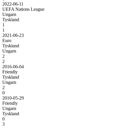
2022-06-11
UEFA Nations League
Ungarn
Tyskland
1
1
2021-06-23
Euro
Tyskland
Ungarn
2
2
2016-06-04
Friendly
Tyskland
Ungarn
2
0
2010-05-29
Friendly
Ungarn
Tyskland
0
3