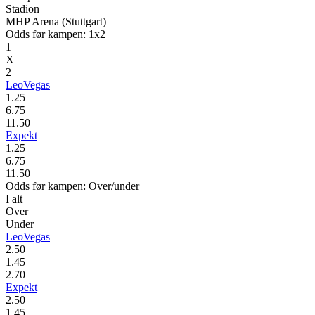
Stadion
MHP Arena (Stuttgart)
Odds før kampen: 1x2
1
X
2
LeoVegas
1.25
6.75
11.50
Expekt
1.25
6.75
11.50
Odds før kampen: Over/under
I alt
Over
Under
LeoVegas
2.50
1.45
2.70
Expekt
2.50
1.45