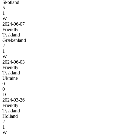
Skotland
5
1
W
2024-06-07
Friendly
Tyskland
Grækenland
2
1
W
2024-06-03
Friendly
Tyskland
Ukraine
0
0
D
2024-03-26
Friendly
Tyskland
Holland
2
1
W