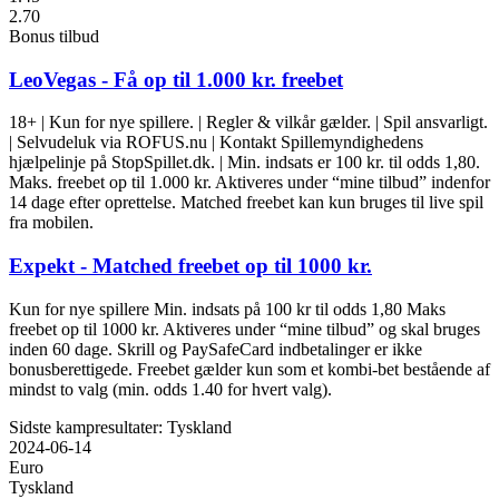
2.70
Bonus tilbud
LeoVegas
- Få op til 1.000 kr. freebet
18+ | Kun for nye spillere. | Regler & vilkår gælder. | Spil ansvarligt.
| Selvudeluk via ROFUS.nu | Kontakt Spillemyndighedens
hjælpelinje på StopSpillet.dk. | Min. indsats er 100 kr. til odds 1,80.
Maks. freebet op til 1.000 kr. Aktiveres under “mine tilbud” indenfor
14 dage efter oprettelse. Matched freebet kan kun bruges til live spil
fra mobilen.
Expekt
- Matched freebet op til 1000 kr.
Kun for nye spillere Min. indsats på 100 kr til odds 1,80 Maks
freebet op til 1000 kr. Aktiveres under “mine tilbud” og skal bruges
inden 60 dage. Skrill og PaySafeCard indbetalinger er ikke
bonusberettigede. Freebet gælder kun som et kombi-bet bestående af
mindst to valg (min. odds 1.40 for hvert valg).
Sidste kampresultater: Tyskland
2024-06-14
Euro
Tyskland