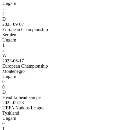
Ungarn
2
2
D
2023-09-07
European Championship
Serbien
Ungarn
1
2
W
2023-06-17
European Championship
Montenegro
Ungarn
0
0
D
Head-to-head kampe
2022-09-23
UEFA Nations League
Tyskland
Ungarn
0
1