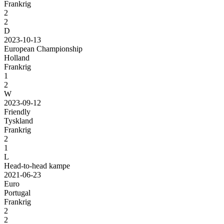
Frankrig
2
2
D
2023-10-13
European Championship
Holland
Frankrig
1
2
W
2023-09-12
Friendly
Tyskland
Frankrig
2
1
L
Head-to-head kampe
2021-06-23
Euro
Portugal
Frankrig
2
2