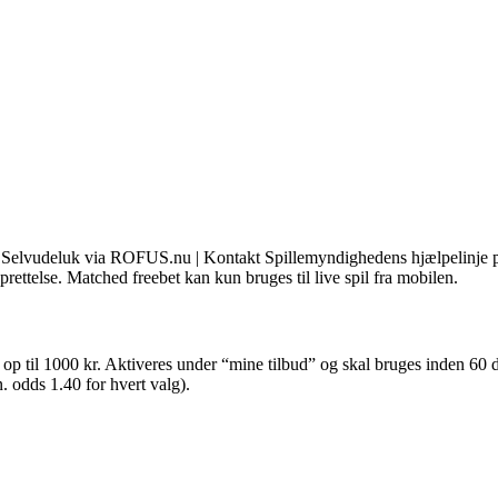
t. | Selvudeluk via ROFUS.nu | Kontakt Spillemyndighedens hjælpelinje på
prettelse. Matched freebet kan kun bruges til live spil fra mobilen.
t op til 1000 kr. Aktiveres under “mine tilbud” og skal bruges inden 60 
 odds 1.40 for hvert valg).