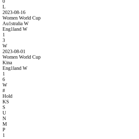
0
L
2023-08-16
Women World Cup
Au1stralia W
Eng1land W
1
3
W
2023-08-01
Women World Cup
Kina
Eng1land W
1
6
W
#
Hold
KS
S
U
N
M
P
1