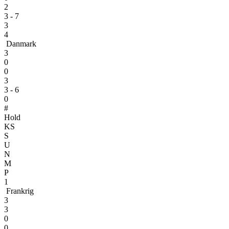
2
3 - 7
3
4
Danmark
3
0
0
3
3 - 6
0
#
Hold
KS
S
U
N
M
P
1
Frankrig
3
3
0
0