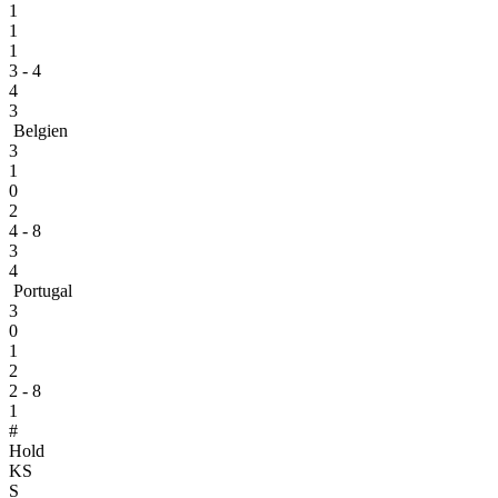
1
1
1
3 - 4
4
3
Belgien
3
1
0
2
4 - 8
3
4
Portugal
3
0
1
2
2 - 8
1
#
Hold
KS
S