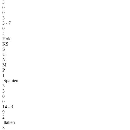
3
0
0
3
3 - 7
0
#
Hold
KS
S
U
N
M
P
1
Spanien
3
3
0
0
14 - 3
9
2
Italien
3