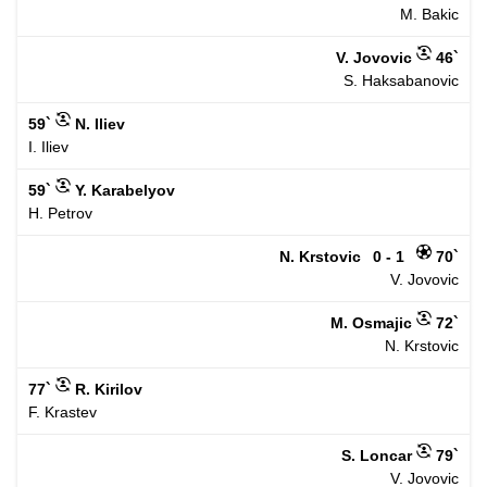
M. Bakic
V. Jovovic
46`
S. Haksabanovic
59`
N. Iliev
I. Iliev
59`
Y. Karabelyov
H. Petrov
N. Krstovic
0 - 1
70`
V. Jovovic
M. Osmajic
72`
N. Krstovic
77`
R. Kirilov
F. Krastev
S. Loncar
79`
V. Jovovic