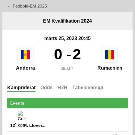
← Fodbold-EM 2025
EM Kvalifikation 2024
marts 25, 2023 20:45
0
-
2
Andorra
Rumænien
SLUT
Kampreferat
Odds
H2H
Tabeloversigt
Events
12`
M. Llovera