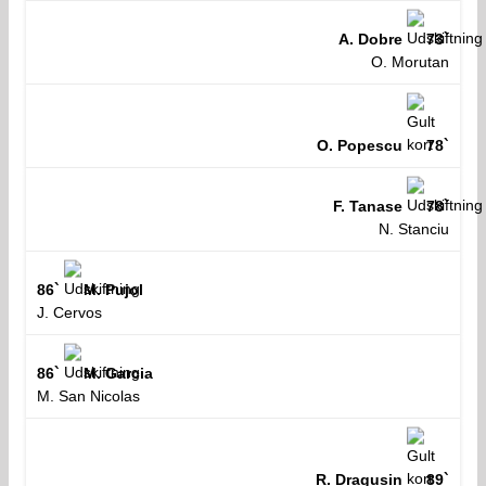
A. Dobre
73`
O. Morutan
O. Popescu
78`
F. Tanase
78`
N. Stanciu
86`
M. Pujol
J. Cervos
86`
M. Garcia
M. San Nicolas
R. Dragusin
89`