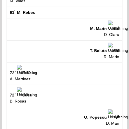
M. Vales
61`
M. Rebes
M. Marin
65`
D. Olaru
T. Baluta
65`
R. Marin
72`
E. Vales
A. Martinez
72`
Cucu
B. Rosas
O. Popescu
73`
D. Man