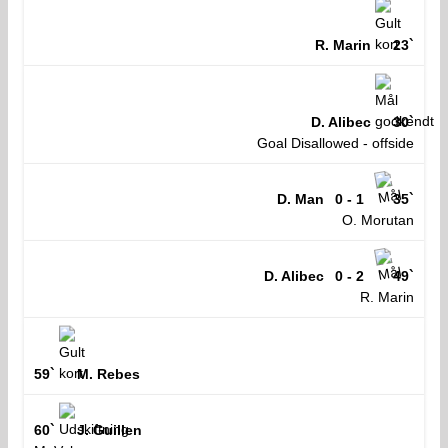
R. Marin
23`
D. Alibec
30`
Goal Disallowed - offside
D. Man
0 - 1
35`
O. Morutan
D. Alibec
0 - 2
49`
R. Marin
59`
M. Rebes
60`
J. Guillen