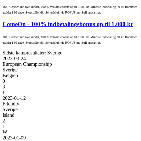
18+, Gælder kun nye kunder, 100 % velkomstbonus op til 1.000 kr. Mindste indbetaling 40 kr. Bonussen
gælder i 60 dage. Stopspillet.dk. Selvudeluk via ROFUS.nu. Spil ansvarligt.
ComeOn
- 100% indbetalingsbonus op til 1.000 kr
18+, Gælder kun nye kunder, 100 % velkomstbonus op til 1.000 kr. Mindste indbetaling 40 kr. Bonussen
gælder i 60 dage. Stopspillet.dk. Selvudeluk via ROFUS.nu. Spil ansvarligt.
Sidste kampresultater: Sverige
2023-03-24
European Championship
Sverige
Belgien
0
3
L
2023-01-12
Friendly
Sverige
Island
2
1
W
2023-01-09