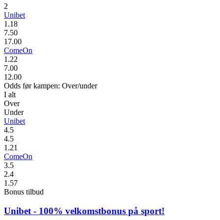
2
Unibet
1.18
7.50
17.00
ComeOn
1.22
7.00
12.00
Odds før kampen: Over/under
I alt
Over
Under
Unibet
4.5
4.5
1.21
ComeOn
3.5
2.4
1.57
Bonus tilbud
Unibet
- 100% velkomstbonus på sport!