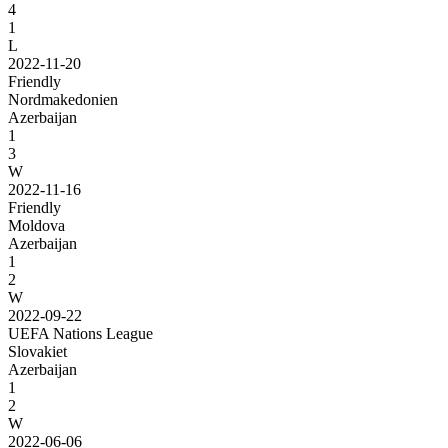
4
1
L
2022-11-20
Friendly
Nordmakedonien
Azerbaijan
1
3
W
2022-11-16
Friendly
Moldova
Azerbaijan
1
2
W
2022-09-22
UEFA Nations League
Slovakiet
Azerbaijan
1
2
W
2022-06-06