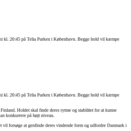
ni kl. 20:45 på Telia Parken i København. Begge hold vil kæmpe
ni kl. 20:45 på Telia Parken i København. Begge hold vil kæmpe
Finland. Holdet skal finde deres rytme og stabilitet for at kunne
kan konkurrere på højt niveau.
et vil forsøge at genfinde deres vindende form og udfordre Danmark i