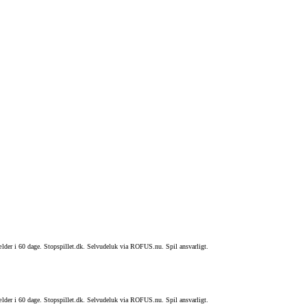
der i 60 dage. Stopspillet.dk. Selvudeluk via ROFUS.nu. Spil ansvarligt.
der i 60 dage. Stopspillet.dk. Selvudeluk via ROFUS.nu. Spil ansvarligt.