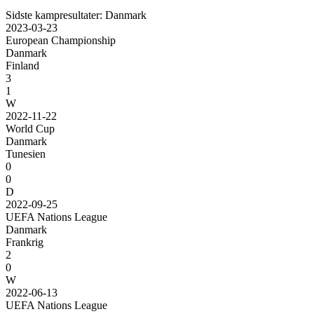
Sidste kampresultater: Danmark
2023-03-23
European Championship
Danmark
Finland
3
1
W
2022-11-22
World Cup
Danmark
Tunesien
0
0
D
2022-09-25
UEFA Nations League
Danmark
Frankrig
2
0
W
2022-06-13
UEFA Nations League