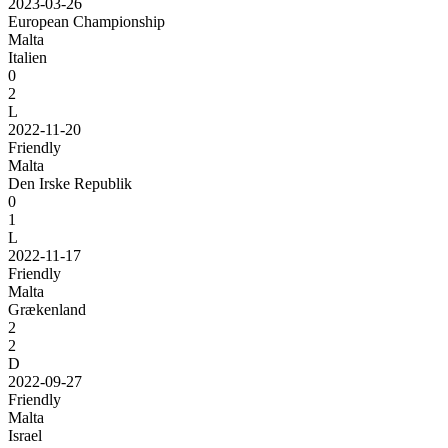
2023-03-26
European Championship
Malta
Italien
0
2
L
2022-11-20
Friendly
Malta
Den Irske Republik
0
1
L
2022-11-17
Friendly
Malta
Grækenland
2
2
D
2022-09-27
Friendly
Malta
Israel