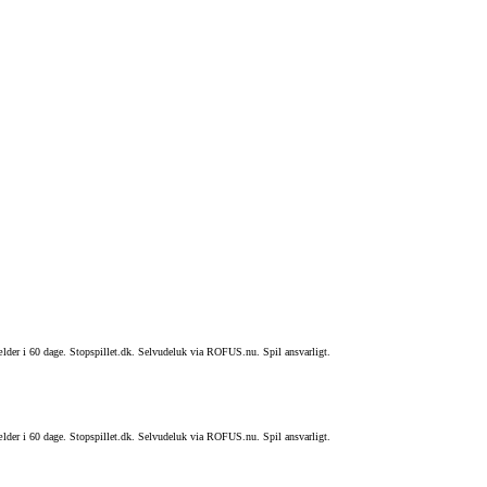
der i 60 dage. Stopspillet.dk. Selvudeluk via ROFUS.nu. Spil ansvarligt.
der i 60 dage. Stopspillet.dk. Selvudeluk via ROFUS.nu. Spil ansvarligt.