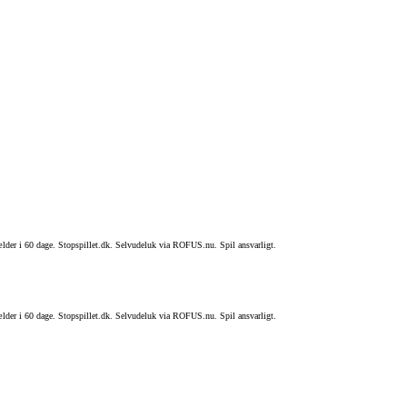
der i 60 dage. Stopspillet.dk. Selvudeluk via ROFUS.nu. Spil ansvarligt.
der i 60 dage. Stopspillet.dk. Selvudeluk via ROFUS.nu. Spil ansvarligt.