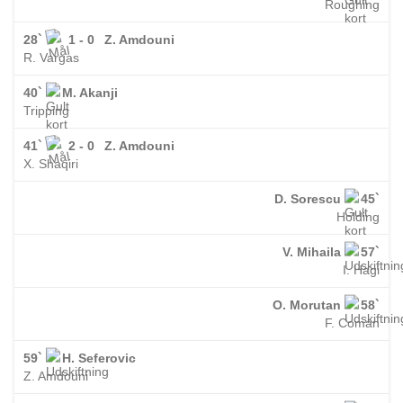
Roughing
28`
1 - 0
Z. Amdouni
R. Vargas
40`
M. Akanji
Tripping
41`
2 - 0
Z. Amdouni
X. Shaqiri
D. Sorescu
45`
Holding
V. Mihaila
57`
I. Hagi
O. Morutan
58`
F. Coman
59`
H. Seferovic
Z. Amdouni