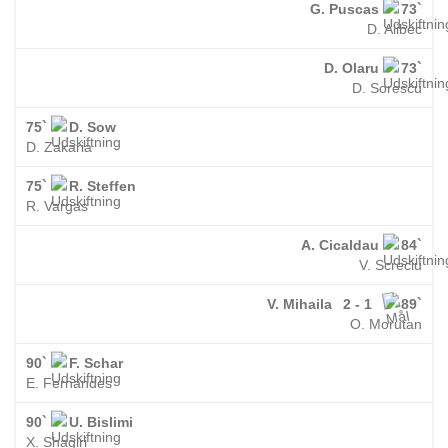
G. Puscas
73`
D. Alibec
D. Olaru
73`
D. Sorescu
75`
D. Sow
D. Zakaria
75`
R. Steffen
R. Vargas
A. Cicaldau
84`
V. Screciu
V. Mihaila
2 - 1
89`
O. Morutan
90`
F. Schar
E. Fernandes
90`
U. Bislimi
X. Shaqiri