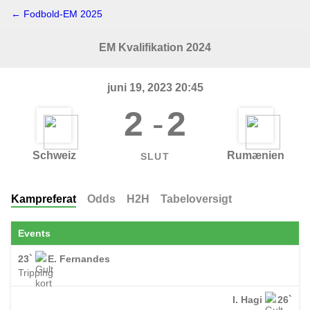
← Fodbold-EM 2025
EM Kvalifikation 2024
juni 19, 2023 20:45
2
-
2
Schweiz
Rumænien
SLUT
Kampreferat
Odds
H2H
Tabeloversigt
Events
23`
E. Fernandes
Tripping
I. Hagi
26`