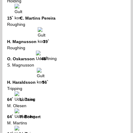
Holding
15`
C. Martins Pereira
Roughing
H. Magnusson
39`
Roughing
O. Oskarsson
46`
S. Magnusson
H. Haraldsson
56`
Tripping
64`
L. Jans
M. Olesen
64`
F. Bohnert
M. Martins