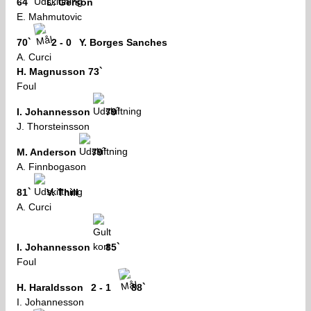
64`
L. Gerson
E. Mahmutovic
70`
2 - 0
Y. Borges Sanches
A. Curci
H. Magnusson
73`
Foul
I. Johannesson
79`
J. Thorsteinsson
M. Anderson
79`
A. Finnbogason
81`
V. Thill
A. Curci
I. Johannesson
85`
Foul
H. Haraldsson
2 - 1
88`
I. Johannesson