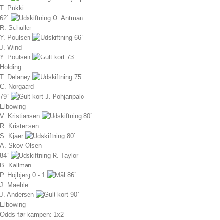
T. Pukki
62`
O. Antman
R. Schuller
Y. Poulsen
66`
J. Wind
Y. Poulsen
73`
Holding
T. Delaney
75`
C. Norgaard
79`
J. Pohjanpalo
Elbowing
V. Kristiansen
80`
R. Kristensen
S. Kjaer
80`
A. Skov Olsen
84`
R. Taylor
B. Kallman
P. Hojbjerg
0 - 1
86`
J. Maehle
J. Andersen
90`
Elbowing
Odds før kampen: 1x2