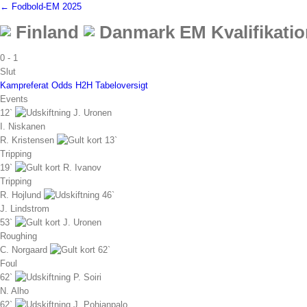
← Fodbold-EM 2025
Finland
Danmark
EM Kvalifikati
0
-
1
Slut
Kampreferat
Odds
H2H
Tabeloversigt
Events
12`
J. Uronen
I. Niskanen
R. Kristensen
13`
Tripping
19`
R. Ivanov
Tripping
R. Hojlund
46`
J. Lindstrom
53`
J. Uronen
Roughing
C. Norgaard
62`
Foul
62`
P. Soiri
N. Alho
62`
J. Pohjanpalo