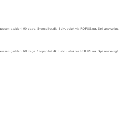
ussen gælder i 60 dage. Stopspillet.dk. Selvudeluk via ROFUS.nu. Spil ansvarligt.
ussen gælder i 60 dage. Stopspillet.dk. Selvudeluk via ROFUS.nu. Spil ansvarligt.