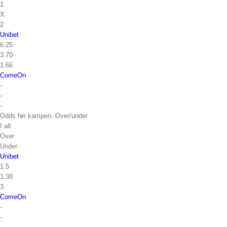
1
X
2
Unibet
6.25
3.70
1.66
ComeOn
-
-
-
Odds før kampen: Over/under
I alt
Over
Under
Unibet
1.5
1.38
3
ComeOn
-
-