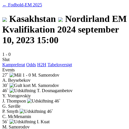
← Fodbold-EM 2025
Kasakhstan
Nordirland
EM
Kvalifikation 2024
september
10, 2023 15:00
1
-
0
Slut
Kampreferat
Odds
H2H
Tabeloversigt
Events
27`
1 - 0
M. Samorodov
A. Beysebekov
30`
M. Samorodov
46`
T. Dosmagambetov
Y. Vorogovskiy
J. Thompson
46`
G. Saville
P. Smyth
46`
C. McMenamin
56`
I. Kuat
M. Samorodov