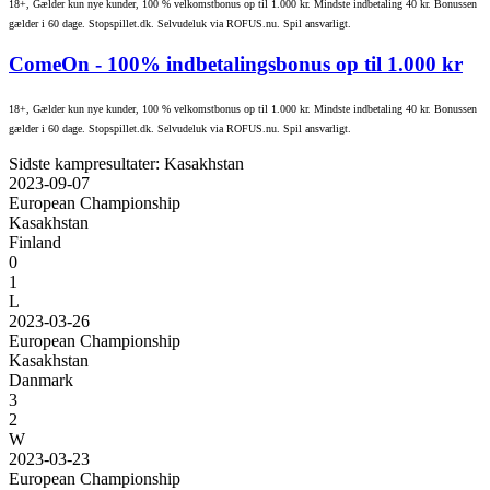
18+, Gælder kun nye kunder, 100 % velkomstbonus op til 1.000 kr. Mindste indbetaling 40 kr. Bonussen
gælder i 60 dage. Stopspillet.dk. Selvudeluk via ROFUS.nu. Spil ansvarligt.
ComeOn
- 100% indbetalingsbonus op til 1.000 kr
18+, Gælder kun nye kunder, 100 % velkomstbonus op til 1.000 kr. Mindste indbetaling 40 kr. Bonussen
gælder i 60 dage. Stopspillet.dk. Selvudeluk via ROFUS.nu. Spil ansvarligt.
Sidste kampresultater: Kasakhstan
2023-09-07
European Championship
Kasakhstan
Finland
0
1
L
2023-03-26
European Championship
Kasakhstan
Danmark
3
2
W
2023-03-23
European Championship