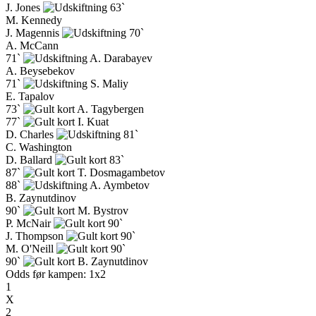
J. Jones
63`
M. Kennedy
J. Magennis
70`
A. McCann
71`
A. Darabayev
A. Beysebekov
71`
S. Maliy
E. Tapalov
73`
A. Tagybergen
77`
I. Kuat
D. Charles
81`
C. Washington
D. Ballard
83`
87`
T. Dosmagambetov
88`
A. Aymbetov
B. Zaynutdinov
90`
M. Bystrov
P. McNair
90`
J. Thompson
90`
M. O'Neill
90`
90`
B. Zaynutdinov
Odds før kampen: 1x2
1
X
2