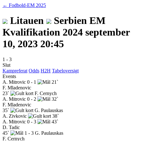
← Fodbold-EM 2025
Litauen
Serbien
EM
Kvalifikation 2024
september
10, 2023 20:45
1
-
3
Slut
Kampreferat
Odds
H2H
Tabeloversigt
Events
A. Mitrovic
0 - 1
21`
F. Mladenovic
23`
F. Cernych
A. Mitrovic
0 - 2
32`
F. Mladenovic
35`
G. Paulauskas
A. Zivkovic
38`
A. Mitrovic
0 - 3
43`
D. Tadic
45`
1 - 3
G. Paulauskas
F. Cernych