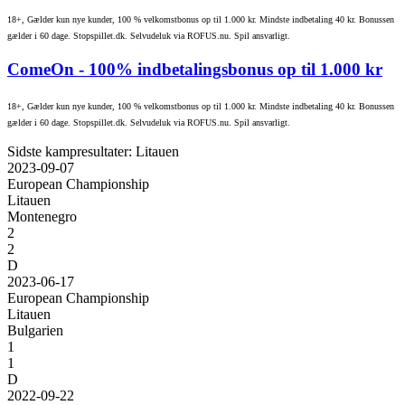
18+, Gælder kun nye kunder, 100 % velkomstbonus op til 1.000 kr. Mindste indbetaling 40 kr. Bonussen
gælder i 60 dage. Stopspillet.dk. Selvudeluk via ROFUS.nu. Spil ansvarligt.
ComeOn
- 100% indbetalingsbonus op til 1.000 kr
18+, Gælder kun nye kunder, 100 % velkomstbonus op til 1.000 kr. Mindste indbetaling 40 kr. Bonussen
gælder i 60 dage. Stopspillet.dk. Selvudeluk via ROFUS.nu. Spil ansvarligt.
Sidste kampresultater: Litauen
2023-09-07
European Championship
Litauen
Montenegro
2
2
D
2023-06-17
European Championship
Litauen
Bulgarien
1
1
D
2022-09-22