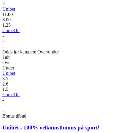
2
Unibet
11.00
6.00
1.25
ComeOn
-
-
-
Odds før kampen: Over/under
I alt
Over
Under
Unibet
3.5
2.6
1.5
ComeOn
-
-
-
Bonus tilbud
Unibet
- 100% velkomstbonus på sport!