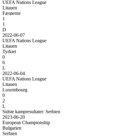
UEFA Nations League
Litauen
Færøerne
1
1
D
2022-06-07
UEFA Nations League
Litauen
Tyrkiet
0
6
L
2022-06-04
UEFA Nations League
Litauen
Luxembourg
0
2
L
Sidste kampresultater: Serbien
2023-06-20
European Championship
Bulgarien
Serbien