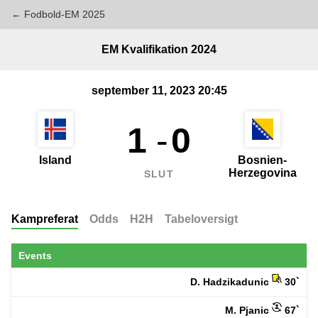
← Fodbold-EM 2025
EM Kvalifikation 2024
september 11, 2023 20:45
1
-
0
Island
Bosnien-
Herzegovina
SLUT
Kampreferat
Odds
H2H
Tabeloversigt
Events
D. Hadzikadunic
30`
M. Pjanic
67`