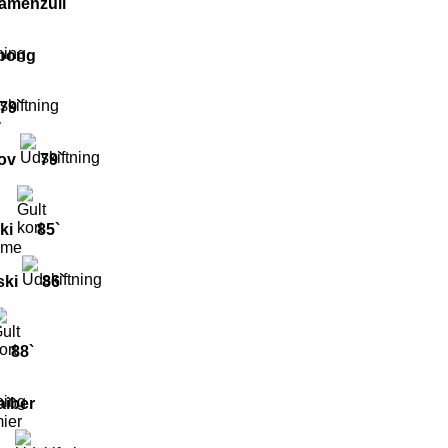
amenzuli
Mbong
79`
v
ov
79`
ki
85`
ame
ski
86`
88`
aiber
ier