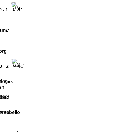
0 - 1
5`
euma
org
0 - 2
41`
annick
en
ttard
ontebello