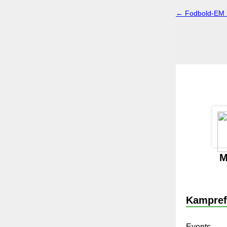
← Fodbold-EM 
M
Kampref
Events