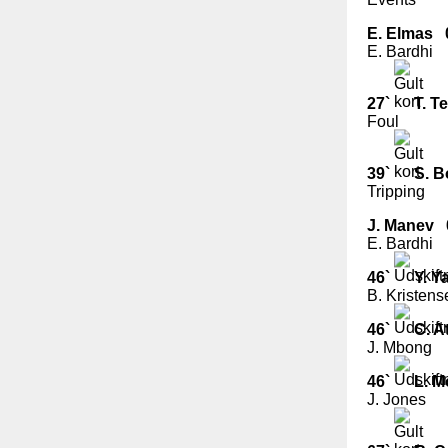
E. Elmas
E. Bardhi
27`
T. T
Foul
39`
S. B
Tripping
J. Manev
E. Bardhi
46`
Y. Y
B. Kristens
46`
C. A
J. Mbong
46`
L. M
J. Jones