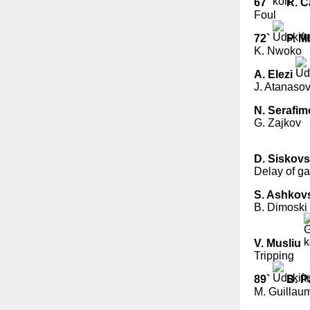
67`
R. C
Foul
72`
P. 
K. Nwoko
A. Elezi
J. Atanaso
N. Serafim
G. Zajkov
D. Siskovs
Delay of g
S. Ashkov
B. Dimoski
V. Musliu
Tripping
89`
B. P
M. Guillaum