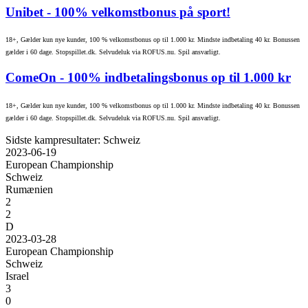
Unibet
- 100% velkomstbonus på sport!
18+, Gælder kun nye kunder, 100 % velkomstbonus op til 1.000 kr. Mindste indbetaling 40 kr. Bonussen
gælder i 60 dage. Stopspillet.dk. Selvudeluk via ROFUS.nu. Spil ansvarligt.
ComeOn
- 100% indbetalingsbonus op til 1.000 kr
18+, Gælder kun nye kunder, 100 % velkomstbonus op til 1.000 kr. Mindste indbetaling 40 kr. Bonussen
gælder i 60 dage. Stopspillet.dk. Selvudeluk via ROFUS.nu. Spil ansvarligt.
Sidste kampresultater: Schweiz
2023-06-19
European Championship
Schweiz
Rumænien
2
2
D
2023-03-28
European Championship
Schweiz
Israel
3
0