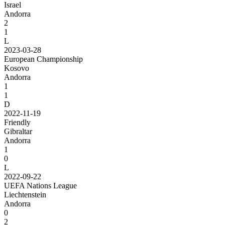
Israel
Andorra
2
1
L
2023-03-28
European Championship
Kosovo
Andorra
1
1
D
2022-11-19
Friendly
Gibraltar
Andorra
1
0
L
2022-09-22
UEFA Nations League
Liechtenstein
Andorra
0
2