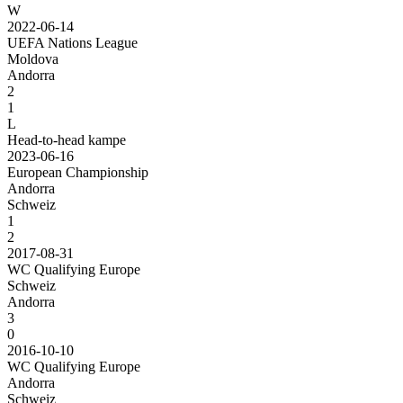
W
2022-06-14
UEFA Nations League
Moldova
Andorra
2
1
L
Head-to-head kampe
2023-06-16
European Championship
Andorra
Schweiz
1
2
2017-08-31
WC Qualifying Europe
Schweiz
Andorra
3
0
2016-10-10
WC Qualifying Europe
Andorra
Schweiz