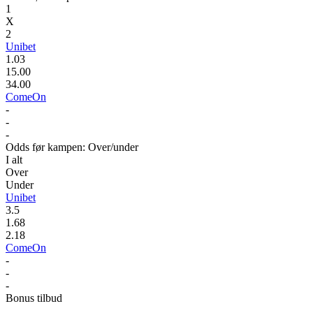
1
X
2
Unibet
1.03
15.00
34.00
ComeOn
-
-
-
Odds før kampen: Over/under
I alt
Over
Under
Unibet
3.5
1.68
2.18
ComeOn
-
-
-
Bonus tilbud