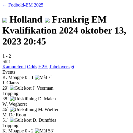
← Fodbold-EM 2025
Holland
Frankrig
EM
Kvalifikation 2024
oktober 13,
2023 20:45
1
-
2
Slut
Kampreferat
Odds
H2H
Tabeloversigt
Events
K. Mbappe
0 - 1
7`
J. Clauss
29`
J. Veerman
Tripping
38`
D. Malen
W. Weghorst
46`
M. Wieffer
M. De Roon
51`
D. Dumfries
Tripping
K. Mbappe
0 - 2
53`