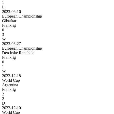
1
L
2023-06-16
European Championship
Gibraltar
Frankrig
0
3
W
2023-03-27
European Championship
Den Irske Republik
Frankrig
0
1
W
2022-12-18
World Cup
Argentina
Frankrig
2
2
D
2022-12-10
World Cup