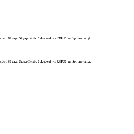
der i 60 dage. Stopspillet.dk. Selvudeluk via ROFUS.nu. Spil ansvarligt.
der i 60 dage. Stopspillet.dk. Selvudeluk via ROFUS.nu. Spil ansvarligt.