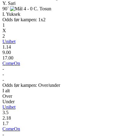
Y. Sari
90`
4 - 0
C. Tosun
I. Yuksek
Odds før kampen: 1x2
1
X
2
Unibet
1.14
9.00
17.00
ComeOn
-
-
-
Odds før kampen: Over/under
I alt
Over
Under
Unibet
3.5
2.18
1.7
ComeOn
-