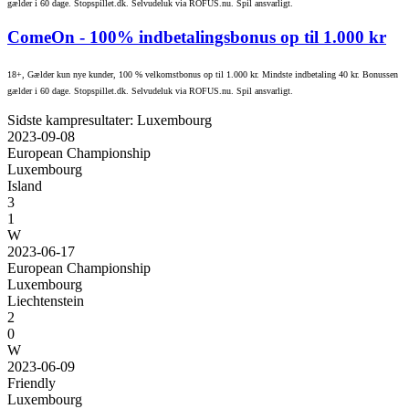
gælder i 60 dage. Stopspillet.dk. Selvudeluk via ROFUS.nu. Spil ansvarligt.
ComeOn
- 100% indbetalingsbonus op til 1.000 kr
18+, Gælder kun nye kunder, 100 % velkomstbonus op til 1.000 kr. Mindste indbetaling 40 kr. Bonussen
gælder i 60 dage. Stopspillet.dk. Selvudeluk via ROFUS.nu. Spil ansvarligt.
Sidste kampresultater: Luxembourg
2023-09-08
European Championship
Luxembourg
Island
3
1
W
2023-06-17
European Championship
Luxembourg
Liechtenstein
2
0
W
2023-06-09
Friendly
Luxembourg