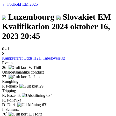
← Fodbold-EM 2025
Luxembourg
Slovakiet
EM
Kvalifikation 2024
oktober 16,
2023 20:45
0
-
1
Slut
Kampreferat
Odds
H2H
Tabeloversigt
Events
26`
V. Thill
Unsportsmanlike conduct
27`
L. Jans
Roughing
P. Pekarik
29`
Tripping
R. Bozenik
63`
R. Polievka
D. Duris
63`
I. Schranz
70`
L. Holtz