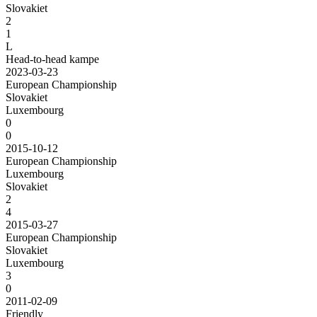
Slovakiet
2
1
L
Head-to-head kampe
2023-03-23
European Championship
Slovakiet
Luxembourg
0
0
2015-10-12
European Championship
Luxembourg
Slovakiet
2
4
2015-03-27
European Championship
Slovakiet
Luxembourg
3
0
2011-02-09
Friendly