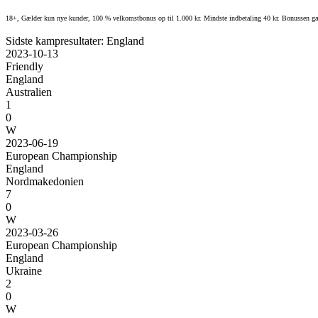
18+, Gælder kun nye kunder, 100 % velkomstbonus op til 1.000 kr. Mindste indbetaling 40 kr. Bonussen gæl
Sidste kampresultater: England
2023-10-13
Friendly
England
Australien
1
0
W
2023-06-19
European Championship
England
Nordmakedonien
7
0
W
2023-03-26
European Championship
England
Ukraine
2
0
W