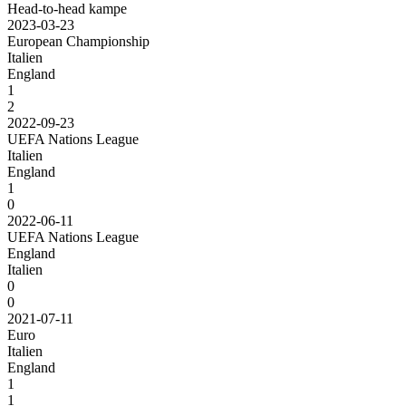
Head-to-head kampe
2023-03-23
European Championship
Italien
England
1
2
2022-09-23
UEFA Nations League
Italien
England
1
0
2022-06-11
UEFA Nations League
England
Italien
0
0
2021-07-11
Euro
Italien
England
1
1