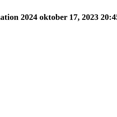
ation 2024
oktober 17, 2023 20:4