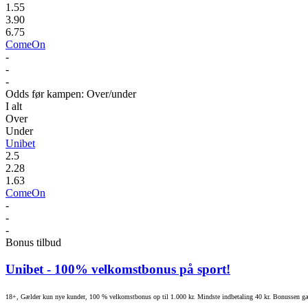
1.55
3.90
6.75
ComeOn
-
-
-
Odds før kampen: Over/under
I alt
Over
Under
Unibet
2.5
2.28
1.63
ComeOn
-
-
-
Bonus tilbud
Unibet
- 100% velkomstbonus på sport!
18+, Gælder kun nye kunder, 100 % velkomstbonus op til 1.000 kr. Mindste indbetaling 40 kr. Bonussen gæl