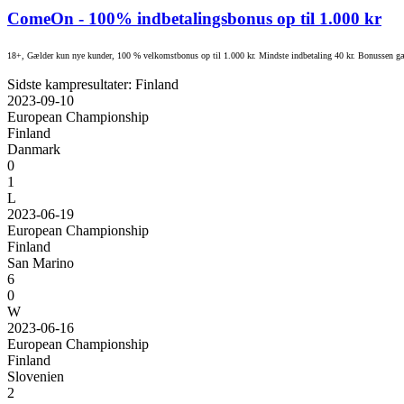
ComeOn
- 100% indbetalingsbonus op til 1.000 kr
18+, Gælder kun nye kunder, 100 % velkomstbonus op til 1.000 kr. Mindste indbetaling 40 kr. Bonussen gæl
Sidste kampresultater: Finland
2023-09-10
European Championship
Finland
Danmark
0
1
L
2023-06-19
European Championship
Finland
San Marino
6
0
W
2023-06-16
European Championship
Finland
Slovenien
2