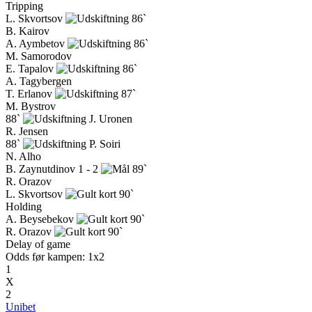
Tripping
L. Skvortsov
86`
B. Kairov
A. Aymbetov
86`
M. Samorodov
E. Tapalov
86`
A. Tagybergen
T. Erlanov
87`
M. Bystrov
88`
J. Uronen
R. Jensen
88`
P. Soiri
N. Alho
B. Zaynutdinov
1 - 2
89`
R. Orazov
L. Skvortsov
90`
Holding
A. Beysebekov
90`
R. Orazov
90`
Delay of game
Odds før kampen: 1x2
1
X
2
Unibet