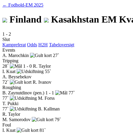
← Fodbold-EM 2025
Finland
Kasakhstan
EM Kva
1
-
2
Slut
Kampreferat
Odds
H2H
Tabeloversigt
Events
A. Marochkin
27`
Tripping
28`
1 - 0
R. Taylor
I. Kuat
55`
A. Beysebekov
72`
R. Ivanov
Roughing
B. Zaynutdinov (pen.)
1 - 1
77`
77`
M. Forss
T. Pukki
77`
B. Kallman
R. Taylor
M. Samorodov
79`
Foul
I. Kuat
81`