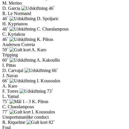
M. Merino
D. Garcia
46`
R. Le Normand
46`
D. Spoljaric
H. Kyprianou
46`
C. Charalampous
C. Kyriakou
46`
K. Pileas
Anderson Correia
59`
A. Karo
Tripping
60`
A. Kakoullis
I. Pittas
D. Carvajal
66`
J. Navas
66`
I. Kousoulos
A. Karo
F. Torres
73`
L. Yamal
75`
1 - 3
K. Pileas
C. Charalampous
77`
I. Kousoulos
Unsportsmanlike conduct
R. Riquelme
82`
Foul