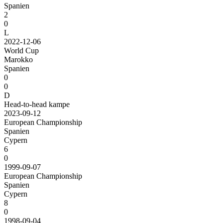
Spanien
2
0
L
2022-12-06
World Cup
Marokko
Spanien
0
0
D
Head-to-head kampe
2023-09-12
European Championship
Spanien
Cypern
6
0
1999-09-07
European Championship
Spanien
Cypern
8
0
1998-09-04