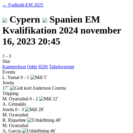
← Fodbold-EM 2025
Cypern
Spanien
EM
Kvalifikation 2024
november
16, 2023 20:45
1
-
3
Slut
Kampreferat
Odds
H2H
Tabeloversigt
Events
L. Yamal
0 - 1
5`
Joselu
17`
Anderson Correia
Tripping
M. Oyarzabal
0 - 2
22`
A. Grimaldo
Joselu
0 - 3
28`
M. Oyarzabal
R. Riquelme
40`
M. Oyarzabal
A. Garcia
46`