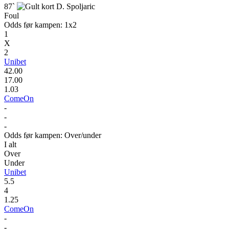
87`
D. Spoljaric
Foul
Odds før kampen: 1x2
1
X
2
Unibet
42.00
17.00
1.03
ComeOn
-
-
-
Odds før kampen: Over/under
I alt
Over
Under
Unibet
5.5
4
1.25
ComeOn
-
-