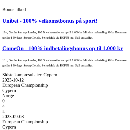
-
Bonus tilbud
Unibet
- 100% velkomstbonus på sport!
18+, Gælder kun nye kunder, 100 % velkomstbonus op til 1.000 kr. Mindste indbetaling 40 kr. Bonussen
gælder i 60 dage. Stopspillet.dk. Selvudeluk via ROFUS.nu. Spil ansvarligt.
ComeOn
- 100% indbetalingsbonus op til 1.000 kr
18+, Gælder kun nye kunder, 100 % velkomstbonus op til 1.000 kr. Mindste indbetaling 40 kr. Bonussen
gælder i 60 dage. Stopspillet.dk. Selvudeluk via ROFUS.nu. Spil ansvarligt.
Sidste kampresultater: Cypern
2023-10-12
European Championship
Cypern
Norge
0
4
L
2023-09-08
European Championship
Cypern