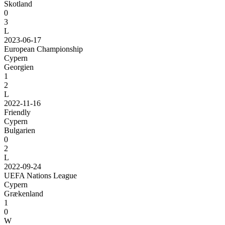
Skotland
0
3
L
2023-06-17
European Championship
Cypern
Georgien
1
2
L
2022-11-16
Friendly
Cypern
Bulgarien
0
2
L
2022-09-24
UEFA Nations League
Cypern
Grækenland
1
0
W