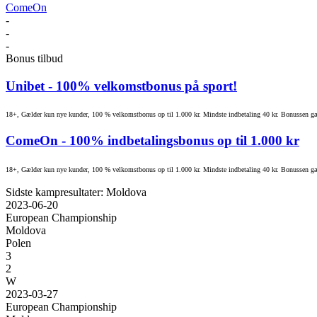
ComeOn
-
-
-
Bonus tilbud
Unibet
- 100% velkomstbonus på sport!
18+, Gælder kun nye kunder, 100 % velkomstbonus op til 1.000 kr. Mindste indbetaling 40 kr. Bonussen gæl
ComeOn
- 100% indbetalingsbonus op til 1.000 kr
18+, Gælder kun nye kunder, 100 % velkomstbonus op til 1.000 kr. Mindste indbetaling 40 kr. Bonussen gæl
Sidste kampresultater: Moldova
2023-06-20
European Championship
Moldova
Polen
3
2
W
2023-03-27
European Championship