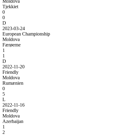
Moldova
Tjekkiet
0
0
D
2023-03-24
European Championship
Moldova
Færøerne
1
1
D
2022-11-20
Friendly
Moldova
Rumænien
0
5
L
2022-11-16
Friendly
Moldova
Azerbaijan
1
2