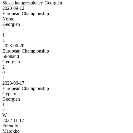
Sidste kampresultater: Georgien
2023-09-12
European Championship
Norge
Georgien
2
1
L
2023-06-20
European Championship
Skotland
Georgien
2
0
L
2023-06-17
European Championship
Cypern
Georgien
1
2
W
2022-11-17
Friendly
Marokko