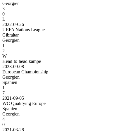
Georgien
3
0
L
2022-09-26
UEFA Nations League
Gibraltar
Georgien
1
2
W
Head-to-head kampe
2023-09-08
European Championship
Georgien
Spanien
1
7
2021-09-05
WC Qualifying Europe
Spanien
Georgien
4
0
2021-03-28