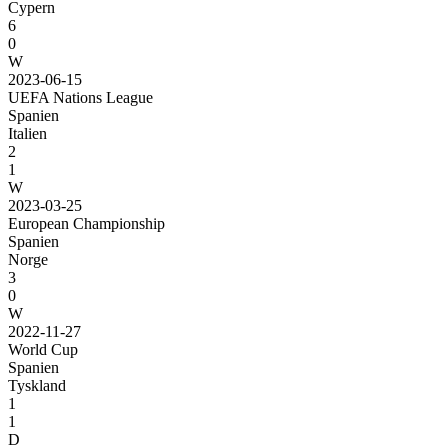
Cypern
6
0
W
2023-06-15
UEFA Nations League
Spanien
Italien
2
1
W
2023-03-25
European Championship
Spanien
Norge
3
0
W
2022-11-27
World Cup
Spanien
Tyskland
1
1
D