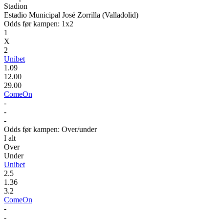
Stadion
Estadio Municipal José Zorrilla (Valladolid)
Odds før kampen: 1x2
1
X
2
Unibet
1.09
12.00
29.00
ComeOn
-
-
-
Odds før kampen: Over/under
I alt
Over
Under
Unibet
2.5
1.36
3.2
ComeOn
-
-