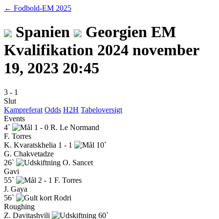
← Fodbold-EM 2025
Spanien
Georgien
EM
Kvalifikation 2024
november
19, 2023 20:45
3
-
1
Slut
Kampreferat
Odds
H2H
Tabeloversigt
Events
4`
1 - 0
R. Le Normand
F. Torres
K. Kvaratskhelia
1 - 1
10`
G. Chakvetadze
26`
O. Sancet
Gavi
55`
2 - 1
F. Torres
J. Gaya
56`
Rodri
Roughing
Z. Davitashvili
60`