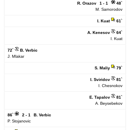
R. Orazov
1 - 1
48`
M. Samorodov
I. Kuat
61`
A. Kenesov
64`
I. Kuat
72`
B. Verbic
J. Mlakar
S. Maliy
79`
I. Sviridov
81`
I. Chesnokov
E. Tapalov
81`
A. Beysebekov
86`
2 - 1
B. Verbic
P. Stojanovic