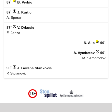
87`
B. Verbic
87`
J. Kurtic
A. Sporar
87`
V. Drkusic
E. Janza
N. Alip
90`
A. Aymbetov
90`
M. Samorodov
90`
J. Gorenc Stankovic
P. Stojanovic