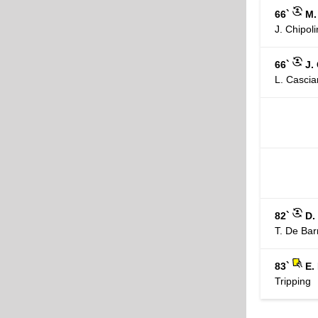
66`
M.
J. Chipol
66`
J.
L. Cascia
82`
D.
T. De Bar
83`
E.
Tripping