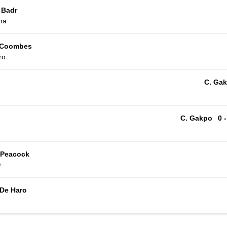
 Badr
ina
 Coombes
ro
C. Ga
C. Gakpo
0 -
 Peacock
r
 De Haro