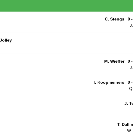
C. Stengs
0 -
J
 Jolley
M. Wieffer
0 -
J
T. Koopmeiners
0 -
Q
J. T
T. Dalli
W.