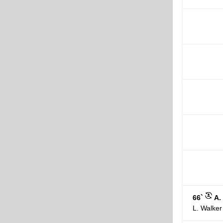
66`
A.
L. Walker