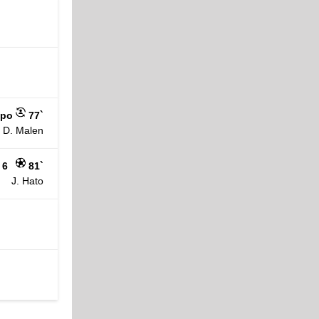
kpo
77`
D. Malen
 6
81`
J. Hato