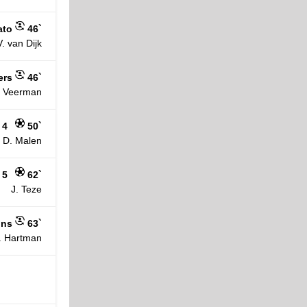
ato
46`
V. van Dijk
ers
46`
. Veerman
 4
50`
D. Malen
 5
62`
J. Teze
ons
63`
. Hartman