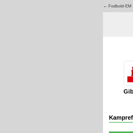
← Fodbold-EM 
Gib
Kampref