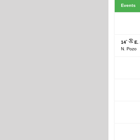
Events
14`
E.
N. Pozo