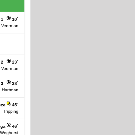
 1
10`
. Veerman
 2
23`
. Veerman
 3
38`
. Hartman
eze
45`
Tripping
nga
46`
 Weghorst