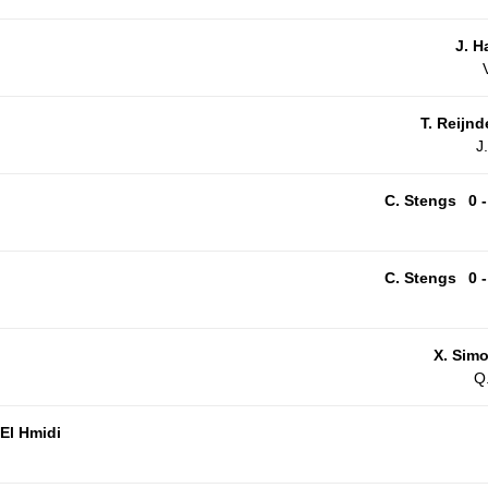
J. H
T. Reijnd
J
C. Stengs
0 -
C. Stengs
0 -
X. Sim
Q
 El Hmidi