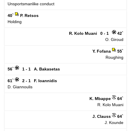
Unsportsmanlike conduct
40`
P. Retsos
Holding
R. Kolo Muani
0 - 1
42`
O. Giroud
Y. Fofana
55`
Roughing
56`
1 - 1
A. Bakasetas
61`
2 - 1
F. Ioannidis
D. Giannoulis
K. Mbappe
64`
R. Kolo Muani
J. Clauss
64`
J. Kounde