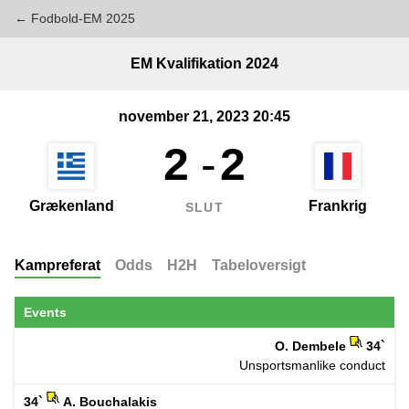
← Fodbold-EM 2025
EM Kvalifikation 2024
november 21, 2023 20:45
2
-
2
Grækenland
Frankrig
SLUT
Kampreferat
Odds
H2H
Tabeloversigt
Events
O. Dembele
34`
Unsportsmanlike conduct
34`
A. Bouchalakis