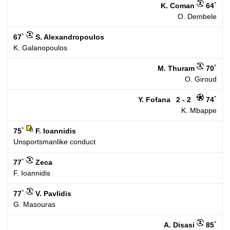
K. Coman
64`
O. Dembele
67`
S. Alexandropoulos
K. Galanopoulos
M. Thuram
70`
O. Giroud
Y. Fofana
2 - 2
74`
K. Mbappe
75`
F. Ioannidis
Unsportsmanlike conduct
77`
Zeca
F. Ioannidis
77`
V. Pavlidis
G. Masouras
A. Disasi
85`