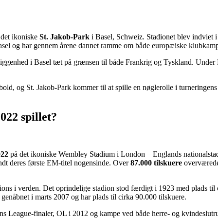
 det ikoniske
St. Jakob-Park
i Basel, Schweiz. Stadionet blev indviet 
C Basel og har gennem årene dannet ramme om både europæiske klubkam
beliggenhed i Basel tæt på grænsen til både Frankrig og Tyskland. Unde
d, og St. Jakob-Park kommer til at spille en nøglerolle i turneringens a
022 spillet?
022
på det ikoniske Wembley Stadium i London – Englands nationalstadio
t deres første EM-titel nogensinde. Over
87.000 tilskuere
overværede f
ons i verden. Det oprindelige stadion stod færdigt i 1923 med plads til
nåbnet i marts 2007 og har plads til cirka 90.000 tilskuere.
s League-finaler, OL i 2012 og kampe ved både herre- og kvindeslutrund