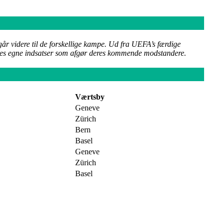
 går videre til de forskellige kampe. Ud fra UEFA’s færdige
ldenes egne indsatser som afgør deres kommende modstandere.
Værtsby
Geneve
Zürich
Bern
Basel
Geneve
Zürich
Basel