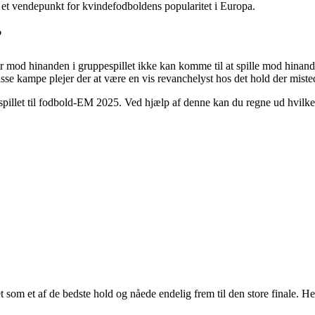
m et vendepunkt for kvindefodboldens popularitet i Europa.
?
r mod hinanden i gruppespillet ikke kan komme til at spille mod hinande
isse kampe plejer der at være en vis revanchelyst hos det hold der mistede
spillet til fodbold-EM 2025. Ved hjælp af denne kan du regne ud hvilke
t som et af de bedste hold og nåede endelig frem til den store finale.