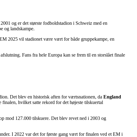
i 2001 og er det største fodboldstadion i Schweiz med en
pe og landskampe.
r EM 2025 vil stadionet være vært for både gruppekampe, en
fslutning. Fans fra hele Europa kan se frem til en storslået finale
n. Det blev en historisk aften for værtsnationen, da
England
inalen, hvilket satte rekord for det højeste tilskuertal
 op mod 127.000 tilskuere. Det blev revet ned i 2003 og
er. I 2022 var det for første gang vært for finalen ved et EM i