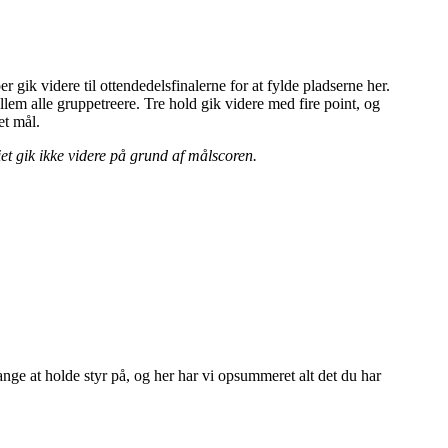
r gik videre til ottendedelsfinalerne for at fylde pladserne her.
lem alle gruppetreere. Tre hold gik videre med fire point, og
et mål.
iet gik ikke videre på grund af målscoren.
nge at holde styr på, og her har vi opsummeret alt det du har