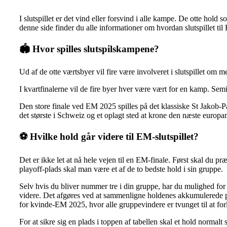
I slutspillet er det vind eller forsvind i alle kampe. De otte hold
denne side finder du alle informationer om hvordan slutspillet ti
🏟
Hvor spilles slutspilskampene?
Ud af de otte værtsbyer vil fire være involveret i slutspillet om 
I kvartfinalerne vil de fire byer hver være vært for en kamp. Se
Den store finale ved EM 2025 spilles på det klassiske St Jakob-
det største i Schweiz og et oplagt sted at krone den næste europa
⚽️
Hvilke hold går videre til EM-slutspillet?
Det er ikke let at nå hele vejen til en EM-finale. Først skal du pr
playoff-plads skal man være et af de to bedste hold i sin gruppe.
Selv hvis du bliver nummer tre i din gruppe, har du mulighed for 
videre. Det afgøres ved at sammenligne holdenes akkumulerede poin
for kvinde-EM 2025, hvor alle gruppevindere er tvunget til at for
For at sikre sig en plads i toppen af tabellen skal et hold normalt