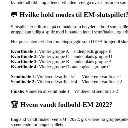
kvindefodbold – og aftenen vil uden tvivl gå over i historien so
🥅
Hvilke hold mødes til EM-slutspillet
Slutspillet er udformet på en måde som betyder at hold som spille
gruppe kan tidligst spille mod hinanden igen i semifinalen, og i d
Her præsenterer vi den fordelingsnøgle som UEFA bruger til slut
Kvartfinale 1:
Vinder gruppe A – andenplads gruppe B
Kvartfinale 2:
Vinder gruppe C – andenplads gruppe D
Kvartfinale 3:
Vinder gruppe B – andenplads gruppe A
Kvartfinale 4:
Vinder gruppe D- andenplads gruppe C
Semifinale 1:
Vinderen kvartfinale 1 – Vinderen kvartfinale 1
Semifinale 2:
Vinderen kvartfinale 4 – Vinderen kvartfinale 2
Finale:
Vinderen af semifinale 1 – Vinderen af semifinale 2
🏆 Hvem vandt fodbold-EM 2022?
England vandt finalen ved EM i 2022, gik videre fra gruppespille
spændende forlænget spilletid.