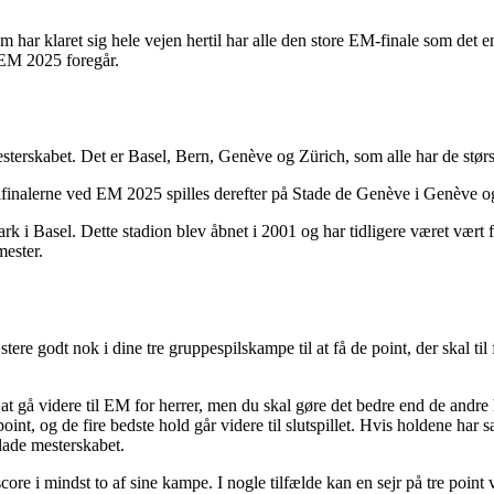
 som har klaret sig hele vejen hertil har alle den store EM-finale som det
l EM 2025 foregår.
mesterskabet. Det er Basel, Bern, Genève og Zürich, som alle har de størs
mifinalerne ved EM 2025 spilles derefter på Stade de Genève i Genève o
Park i Basel. Dette stadion blev åbnet i 2001 og har tidligere været v
mester.
æstere godt nok i dine tre gruppespilskampe til at få de point, der skal t
at gå videre til EM for herrer, men du skal gøre det bedre end de andre 
t, og de fire bedste hold går videre til slutspillet. Hvis holdene har 
lade mesterskabet.
 score i mindst to af sine kampe. I nogle tilfælde kan en sejr på tre point