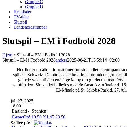
Gruppe C
Gruppe D
Resultater
TV-tider
Slutspil
Landsholdstrupper
Slutspil – EM i Fodbold 2028
Hjem
»
Slutspil – EM i Fodbold 2028
Slutspil – EM i Fodbold 2028
anders
2025-08-21T13:59:14+02:00
Her finder du alle informationer om slutspillet til europamest
spilles i Schweiz. De otte bedste hold fra slutrundens gruppespil g
gå hele vejen til den endelige kamp om guldet må man først n
semifinalen. Slutspillet indledes med de første kvartfinaler d. 16.
EM-finale på St. Jakobs-Park d. 27. jul
juli 27, 2025
18:00
England -
Spanien
ComeOn!
1
9.50
X
1.45
2
3.50
Se live på: