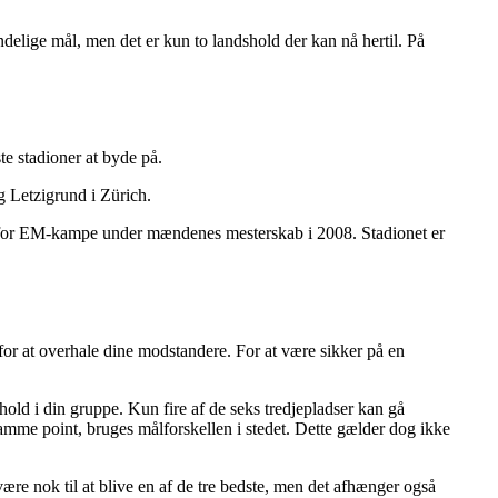
 endelige mål, men det er kun to landshold der kan nå hertil. På
te stadioner at byde på.
g Letzigrund i Zürich.
ært for EM-kampe under mændenes mesterskab i 2008. Stadionet er
il for at overhale dine modstandere. For at være sikker på en
hold i din gruppe. Kun fire af de seks tredjepladser kan gå
samme point, bruges målforskellen i stedet. Dette gælder dog ikke
 være nok til at blive en af de tre bedste, men det afhænger også