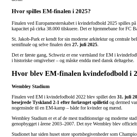
Hvor spilles EM-finalen i 2025?
Finalen ved Europamesterskabet i kvindefodbold 2025 spilles på
kapacitet på cirka 38.000 tilskuere. Det er hjemmebane for F
St. Jakob-Park er kendt for sin moderne arkitektur og centrale 
semifinale og selve finalen den
27. juli 2025
.
Det er første gang, Schweiz er ene værtsland for EM i kvindefodbol
i historiske omgivelser – og måske endda med dansk deltagelse.
Hvor blev EM-finalen kvindefodbold i 2
Wembley Stadium
Finalen ved EM i kvindefodbold 2022 blev spillet den
31. juli 2
besejrede Tyskland 2-1 efter forlænget spilletid
og dermed vand
nogensinde til en EM-kamp – både for kvinder og mænd.
Wembley Stadium er et af de mest traditionsrige og moderne stadi
genopbygget i årene 2003–2007. Det nye Wembley blev officielt ge
Stadionet har siden huset store sportsbegivenheder som Champion