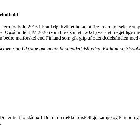
refodbold
herrefodbold 2016 i Frankrig, hvilket betød at fire treere fra seks gruppe
ne. Også under EM 2020 (som blev spillet i 2021) var det meget lige mel
n bedre målforskel end Finland som gik glip af ottendedelsfinalen med 
 Schweiz og Ukraine gik videre til ottendedelsfinalen. Finland og Slovak
? Det er helt forståeligt! Der er en række forskellige kampe og kampomga
.