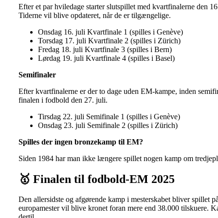
Efter et par hviledage starter slutspillet med kvartfinalerne den 16
Tiderne vil blive opdateret, når de er tilgængelige.
Onsdag 16. juli Kvartfinale 1 (spilles i Genève)
Torsdag 17. juli Kvartfinale 2 (spilles i Zürich)
Fredag 18. juli Kvartfinale 3 (spilles i Bern)
Lørdag 19. juli Kvartfinale 4 (spilles i Basel)
Semifinaler
Efter kvartfinalerne er der to dage uden EM-kampe, inden semifina
finalen i fodbold den 27. juli.
Tirsdag 22. juli Semifinale 1 (spilles i Genève)
Onsdag 23. juli Semifinale 2 (spilles i Zürich)
Spilles der ingen bronzekamp til EM?
Siden 1984 har man ikke længere spillet nogen kamp om tredjeplad
🥇
Finalen til fodbold-EM 2025
Den allersidste og afgørende kamp i mesterskabet bliver spillet 
europamester vil blive kronet foran mere end 38.000 tilskuere. Ka
dertil.