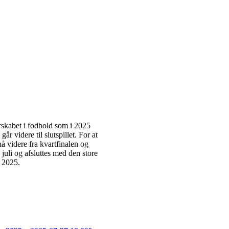
erskabet i fodbold som i 2025
år videre til slutspillet. For at
å videre fra kvartfinalen og
 juli og afsluttes med den store
i 2025.