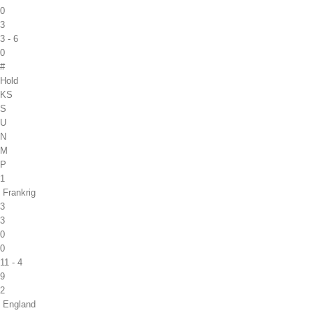
0
3
3 - 6
0
#
Hold
KS
S
U
N
M
P
1
Frankrig
3
3
0
0
11 - 4
9
2
England