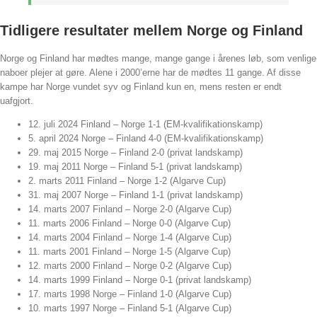
Tidligere resultater mellem Norge og Finland
Norge og Finland har mødtes mange, mange gange i årenes løb, som venlige
naboer plejer at gøre. Alene i 2000’erne har de mødtes 11 gange. Af disse
kampe har Norge vundet syv og Finland kun en, mens resten er endt
uafgjort.
12. juli 2024 Finland – Norge 1-1 (EM-kvalifikationskamp)
5. april 2024 Norge – Finland 4-0 (EM-kvalifikationskamp)
29. maj 2015 Norge – Finland 2-0 (privat landskamp)
19. maj 2011 Norge – Finland 5-1 (privat landskamp)
2. marts 2011 Finland – Norge 1-2 (Algarve Cup)
31. maj 2007 Norge – Finland 1-1 (privat landskamp)
14. marts 2007 Finland – Norge 2-0 (Algarve Cup)
11. marts 2006 Finland – Norge 0-0 (Algarve Cup)
14. marts 2004 Finland – Norge 1-4 (Algarve Cup)
11. marts 2001 Finland – Norge 1-5 (Algarve Cup)
12. marts 2000 Finland – Norge 0-2 (Algarve Cup)
14. marts 1999 Finland – Norge 0-1 (privat landskamp)
17. marts 1998 Norge – Finland 1-0 (Algarve Cup)
10. marts 1997 Norge – Finland 5-1 (Algarve Cup)