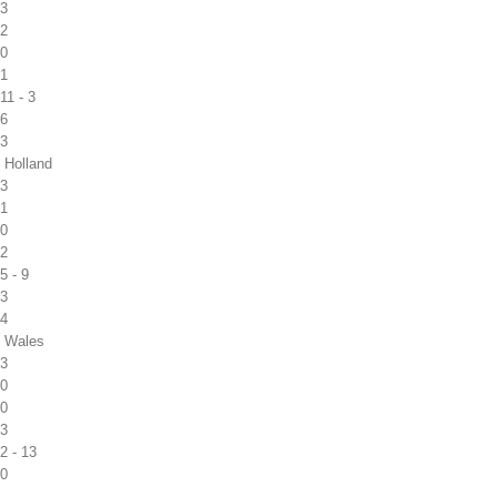
3
2
0
1
11 - 3
6
3
Holland
3
1
0
2
5 - 9
3
4
Wales
3
0
0
3
2 - 13
0