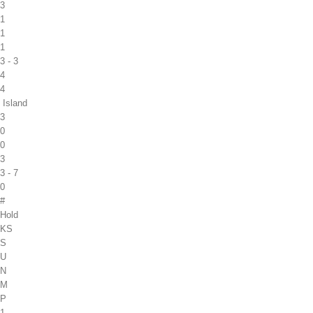
3
1
1
1
3 - 3
4
4
Island
3
0
0
3
3 - 7
0
#
Hold
KS
S
U
N
M
P
1