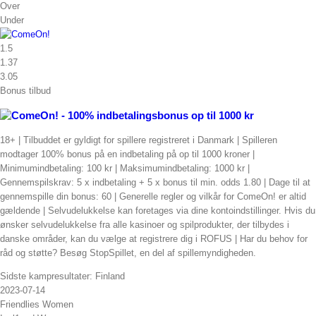
Over
Under
1.5
1.37
3.05
Bonus tilbud
- 100% indbetalingsbonus op til 1000 kr
18+ | Tilbuddet er gyldigt for spillere registreret i Danmark | Spilleren
modtager 100% bonus på en indbetaling på op til 1000 kroner |
Minimumindbetaling: 100 kr | Maksimumindbetaling: 1000 kr |
Gennemspilskrav: 5 x indbetaling + 5 x bonus til min. odds 1.80 | Dage til at
gennemspille din bonus: 60 | Generelle regler og vilkår for ComeOn! er altid
gældende | Selvudelukkelse kan foretages via dine kontoindstillinger. Hvis du
ønsker selvudelukkelse fra alle kasinoer og spilprodukter, der tilbydes i
danske områder, kan du vælge at registrere dig i ROFUS | Har du behov for
råd og støtte? Besøg StopSpillet, en del af spillemyndigheden.
Sidste kampresultater: Finland
2023-07-14
Friendlies Women