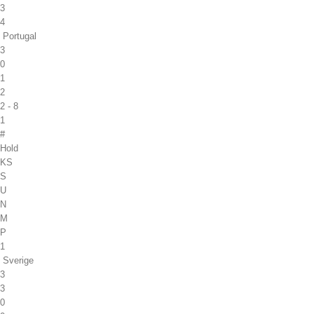
3
4
Portugal
3
0
1
2
2 - 8
1
#
Hold
KS
S
U
N
M
P
1
Sverige
3
3
0