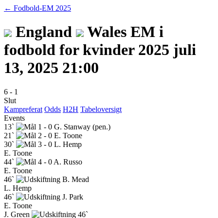
← Fodbold-EM 2025
England
Wales
EM i
fodbold for kvinder 2025
juli
13, 2025 21:00
6
-
1
Slut
Kampreferat
Odds
H2H
Tabeloversigt
Events
13`
1 - 0
G. Stanway (pen.)
21`
2 - 0
E. Toone
30`
3 - 0
L. Hemp
E. Toone
44`
4 - 0
A. Russo
E. Toone
46`
B. Mead
L. Hemp
46`
J. Park
E. Toone
J. Green
46`