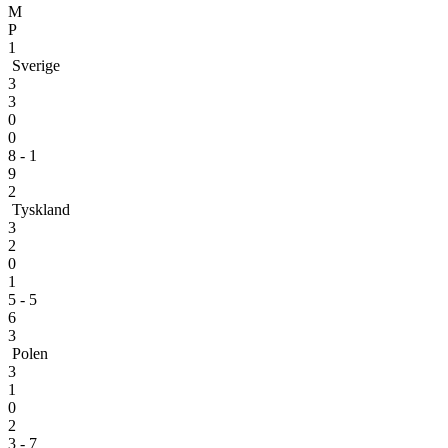
M
P
1
Sverige
3
3
0
0
8 - 1
9
2
Tyskland
3
2
0
1
5 - 5
6
3
Polen
3
1
0
2
3 - 7