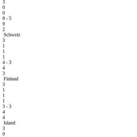
3
0
0
8 - 5
9
2
Schweiz
3
1
1
1
4 - 3
4
3
Finland
3
1
1
1
3 - 3
4
4
Island
3
0