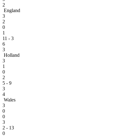
2
England
3
2
0
1
11 - 3
6
3
Holland
3
1
0
2
5 - 9
3
4
Wales
3
0
0
3
2 - 13
0