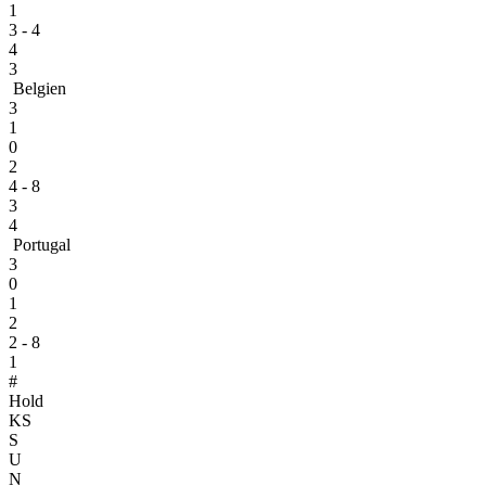
1
3 - 4
4
3
Belgien
3
1
0
2
4 - 8
3
4
Portugal
3
0
1
2
2 - 8
1
#
Hold
KS
S
U
N