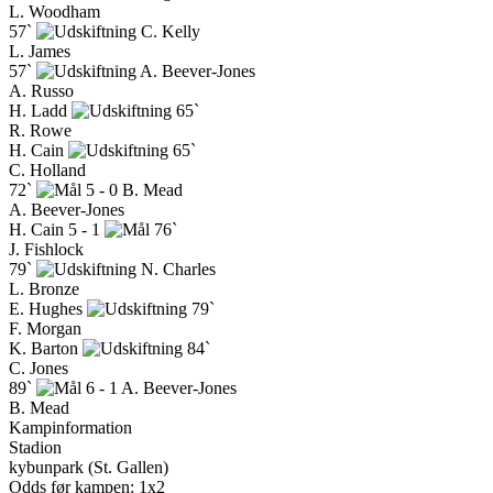
L. Woodham
57`
C. Kelly
L. James
57`
A. Beever-Jones
A. Russo
H. Ladd
65`
R. Rowe
H. Cain
65`
C. Holland
72`
5 - 0
B. Mead
A. Beever-Jones
H. Cain
5 - 1
76`
J. Fishlock
79`
N. Charles
L. Bronze
E. Hughes
79`
F. Morgan
K. Barton
84`
C. Jones
89`
6 - 1
A. Beever-Jones
B. Mead
Kampinformation
Stadion
kybunpark (St. Gallen)
Odds før kampen: 1x2