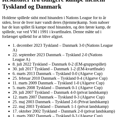
Tyskland og Danmark
Holdene spillede sidst mod hinanden i Nations League for to år
siden, hvor de hver især vandt deres (hjemme)kamp. Som naboer
har de kun spillet få kampe mod hinanden, og den første kamp, de
spillede, var ved VM i 1991 i kvartfinalen. Denne måtte ud i
forlænget spilletid for at blive afgjort.
1. december 2023 Tyskland – Danmark 3-0 (Nations League
A)
22. september 2023 Danmark – Tyskland 2-0 (Nations
League A)
8. juli 2022 Tyskland – Danmark 0-2 (EM-gruppespillet)
30. juli 2017 Tyskland – Danmark 1-2 (EM-kvartfinale)
6. marts 2013 Danmark – Tyskland 0-0 (Algarve Cup)
25. februar 2010 Danmark – Tyskland 0-4 (Algarve Cup)
11. marts 2009 Danmark – Tyskland 1-0 (Algarve Cup)
5. marts 2008 Tyskland – Danmark 0-1 (Algarve Cup)
29. juli 2007 Tyskland – Danmark 4-0 (privat landskamp)
12. marts 2007 Danmark – Tyskland 0-3 (Algarve Cup)
25. maj 2003 Danmark – Tyskland 2-6 (Privat landskamp)
22. maj 2003 Tyskland – Danmark 1-1 (privat landskamp)
17. oktober 2002 Tyskland – Danmark 2-0 (privat landskamp)
1. marts 2002 Danmark – Tyskland 0-3 (Algarve Cup)