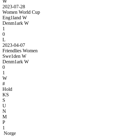
W
2023-07-28
Women World Cup
Eng1land W
Denm1ark W
1
0
L
2023-04-07
Friendlies Women
Swe1den W
Denm1ark W
0
1
W
#
Hold
KS
S
U
N
M
P
1
Norge