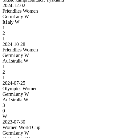
2024-12-02
Friendlies Women
Germ1any W
It1aly W
1
2
L
2024-10-28
Friendlies Women
Germ1any W
Au1stralia W
1
2
L
2024-07-25
Olympics Women
Germ1any W
Au1stralia W
3
0
W
2023-07-30
Women World Cup
Germ1any W