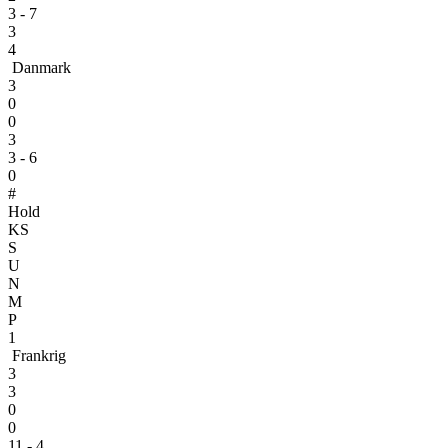
3 - 7
3
4
Danmark
3
0
0
3
3 - 6
0
#
Hold
KS
S
U
N
M
P
1
Frankrig
3
3
0
0
11 - 4