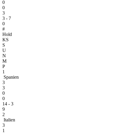
0
0
3
3 - 7
0
#
Hold
KS
S
U
N
M
P
1
Spanien
3
3
0
0
14 - 3
9
2
Italien
3
1