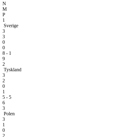
N
M
P
1
Sverige
3
3
0
0
8 - 1
9
2
Tyskland
3
2
0
1
5 - 5
6
3
Polen
3
1
0
2