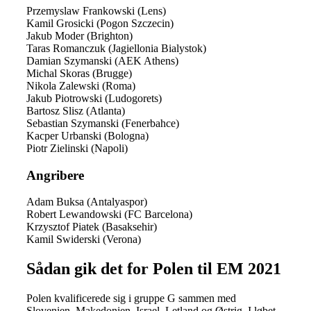
Przemyslaw Frankowski (Lens)
Kamil Grosicki (Pogon Szczecin)
Jakub Moder (Brighton)
Taras Romanczuk (Jagiellonia Bialystok)
Damian Szymanski (AEK Athens)
Michal Skoras (Brugge)
Nikola Zalewski (Roma)
Jakub Piotrowski (Ludogorets)
Bartosz Slisz (Atlanta)
Sebastian Szymanski (Fenerbahce)
Kacper Urbanski (Bologna)
Piotr Zielinski (Napoli)
Angribere
Adam Buksa (Antalyaspor)
Robert Lewandowski (FC Barcelona)
Krzysztof Piatek (Basaksehir)
Kamil Swiderski (Verona)
Sådan gik det for Polen til EM 2021
Polen kvalificerede sig i gruppe G sammen med
Slovenien, Makedonien, Israel, Letland og Østrig. I løbet