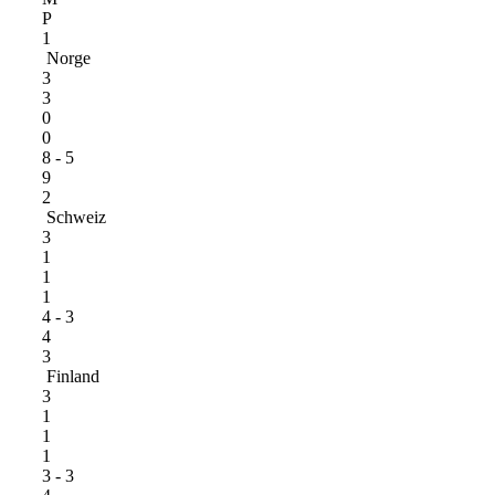
P
1
Norge
3
3
0
0
8 - 5
9
2
Schweiz
3
1
1
1
4 - 3
4
3
Finland
3
1
1
1
3 - 3