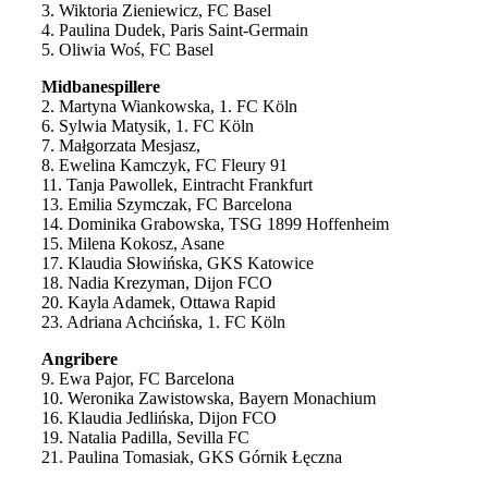
3. Wiktoria Zieniewicz, FC Basel
4. Paulina Dudek, Paris Saint-Germain
5. Oliwia Woś, FC Basel
Midbanespillere
2. Martyna Wiankowska, 1. FC Köln
6. Sylwia Matysik, 1. FC Köln
7. Małgorzata Mesjasz,
8. Ewelina Kamczyk, FC Fleury 91
11. Tanja Pawollek, Eintracht Frankfurt
13. Emilia Szymczak, FC Barcelona
14. Dominika Grabowska, TSG 1899 Hoffenheim
15. Milena Kokosz, Asane
17. Klaudia Słowińska, GKS Katowice
18. Nadia Krezyman, Dijon FCO
20. Kayla Adamek, Ottawa Rapid
23. Adriana Achcińska, 1. FC Köln
Angribere
9. Ewa Pajor, FC Barcelona
10. Weronika Zawistowska, Bayern Monachium
16. Klaudia Jedlińska, Dijon FCO
19. Natalia Padilla, Sevilla FC
21. Paulina Tomasiak, GKS Górnik Łęczna