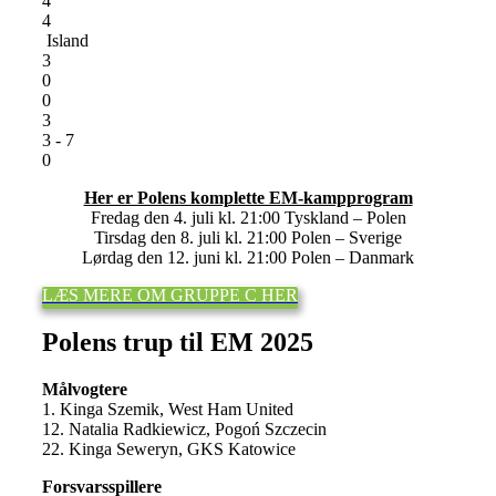
4
4
Island
3
0
0
3
3 - 7
0
Her er Polens komplette EM-kampprogram
Fredag den 4. juli kl. 21:00 Tyskland – Polen
Tirsdag den 8. juli kl. 21:00 Polen – Sverige
Lørdag den 12. juni kl. 21:00 Polen – Danmark
LÆS MERE OM GRUPPE C HER
Polens trup til EM 2025
Målvogtere
1. Kinga Szemik, West Ham United
12. Natalia Radkiewicz, Pogoń Szczecin
22. Kinga Seweryn, GKS Katowice
Forsvarsspillere