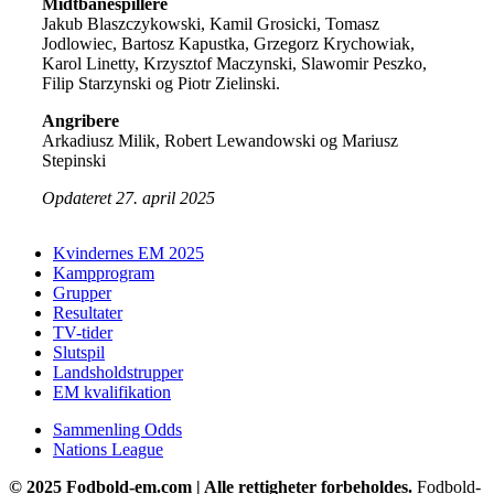
Midtbanespillere
Jakub Blaszczykowski, Kamil Grosicki, Tomasz
Jodlowiec, Bartosz Kapustka, Grzegorz Krychowiak,
Karol Linetty, Krzysztof Maczynski, Slawomir Peszko,
Filip Starzynski og Piotr Zielinski.
Angribere
Arkadiusz Milik, Robert Lewandowski og Mariusz
Stepinski
Opdateret 27. april 2025
Kvindernes EM 2025
Kampprogram
Grupper
Resultater
TV-tider
Slutspil
Landsholdstrupper
EM kvalifikation
Sammenling Odds
Nations League
© 2025 Fodbold-em.com | Alle rettigheter forbeholdes.
Fodbold-