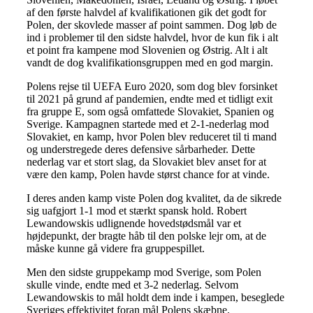
af den første halvdel af kvalifikationen gik det godt for
Polen, der skovlede masser af point sammen. Dog løb de
ind i problemer til den sidste halvdel, hvor de kun fik i alt
et point fra kampene mod Slovenien og Østrig. Alt i alt
vandt de dog kvalifikationsgruppen med en god margin.
Polens rejse til UEFA Euro 2020, som dog blev forsinket
til 2021 på grund af pandemien, endte med et tidligt exit
fra gruppe E, som også omfattede Slovakiet, Spanien og
Sverige. Kampagnen startede med et 2-1-nederlag mod
Slovakiet, en kamp, hvor Polen blev reduceret til ti mand
og understregede deres defensive sårbarheder. Dette
nederlag var et stort slag, da Slovakiet blev anset for at
være den kamp, Polen havde størst chance for at vinde.
I deres anden kamp viste Polen dog kvalitet, da de sikrede
sig uafgjort 1-1 mod et stærkt spansk hold. Robert
Lewandowskis udlignende hovedstødsmål var et
højdepunkt, der bragte håb til den polske lejr om, at de
måske kunne gå videre fra gruppespillet.
Men den sidste gruppekamp mod Sverige, som Polen
skulle vinde, endte med et 3-2 nederlag. Selvom
Lewandowskis to mål holdt dem inde i kampen, beseglede
Sveriges effektivitet foran mål Polens skæbne.