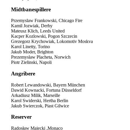
Midtbanespillere
Przemyslaw Frankowski, Chicago Fire
Kamil Jozwiak, Derby
Mateusz Klich, Leeds United
Kacper Kozlowski, Pogon Szczecin
Grezegorz Krychowiak, Lokomotiv Moskva
Karol Linetty, Torino
Jakub Moder, Brighton
Prezemyslaw Placheta, Norwich
Piotr Zielinski, Napoli
Angribere
Robert Lewandowski, Bayern München
Dawid Kownacki, Fortuna Düsseldorf
Arkadiusz Milik, Marseille
Karol Swiderski, Hertha Berlin
Jakub Swierczok, Piast Gilwice
Reserver
Radosław Majecki ,Monaco