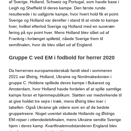
af Sverige, Holland, Schweiz og Portugal, som havde base i
Leigh og Sheffield til deres kampe. Den første runde
resulterede i to uafgjorte kampe, hvor hvert hold fik et point.
Sverige og Holland var derefter i stand til at vinde to kampe
hver, hvilket efterlod Sverige og Holland med en suveræn
føring på syv point hver. Mens Holland blev slået ud af
Frankrig i forlænget spilletid, nåede Sverige frem til
semifinalen, hvor de blev slået ud af England.
Gruppe C ved EM i fodbold for herrer 2020
Da herrernes europamesterskab fandt sted i sommeren
2021 var Østrig, Holland, Ukraine og Nordmakedonien i
gruppe C. Holdene spillede deres kampe i Bukarest og
Amsterdam, hvor Holland havde fordelen af at spille samtlige
kampe foran et hjemmepublikum. Støtten var medvirkende til
at give holdet tre sejre i træk, mens Østrig blev toer i
tabellen. Også Ukraine gik videre som en af de bedste
gruppetreere. Noget uventet sluttede Hollands og Østrigs
EM-rejser i ottendedelsfinalen, mens Ukraine sendte Sverige
hjem i deres kamp. Kvartfinalemodstanderen England blev