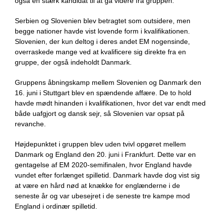
også en stærk kandidat til at gå videre fra gruppen.
Serbien og Slovenien blev betragtet som outsidere, men
begge nationer havde vist lovende form i kvalifikationen.
Slovenien, der kun deltog i deres andet EM nogensinde,
overraskede mange ved at kvalificere sig direkte fra en
gruppe, der også indeholdt Danmark.
Gruppens åbningskamp mellem Slovenien og Danmark den
16. juni i Stuttgart blev en spændende affære. De to hold
havde mødt hinanden i kvalifikationen, hvor det var endt med
både uafgjort og dansk sejr, så Slovenien var opsat på
revanche.
Højdepunktet i gruppen blev uden tvivl opgøret mellem
Danmark og England den 20. juni i Frankfurt. Dette var en
gentagelse af EM 2020-semifinalen, hvor England havde
vundet efter forlænget spilletid. Danmark havde dog vist sig
at være en hård nød at knække for englænderne i de
seneste år og var ubesejret i de seneste tre kampe mod
England i ordinær spilletid.