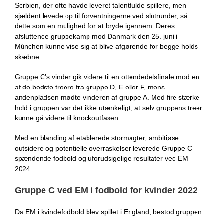
Serbien, der ofte havde leveret talentfulde spillere, men
sjældent levede op til forventningerne ved slutrunder, så
dette som en mulighed for at bryde igennem. Deres
afsluttende gruppekamp mod Danmark den 25. juni i
München kunne vise sig at blive afgørende for begge holds
skæbne.
Gruppe C’s vinder gik videre til en ottendedelsfinale mod en
af de bedste treere fra gruppe D, E eller F, mens
andenpladsen mødte vinderen af gruppe A. Med fire stærke
hold i gruppen var det ikke utænkeligt, at selv gruppens treer
kunne gå videre til knockoutfasen.
Med en blanding af etablerede stormagter, ambitiøse
outsidere og potentielle overraskelser leverede Gruppe C
spændende fodbold og uforudsigelige resultater ved EM
2024.
Gruppe C ved EM i fodbold for kvinder 2022
Da EM i kvindefodbold blev spillet i England, bestod gruppen