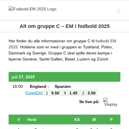
Skip
to
content
Alt om gruppe C – EM i fodbold 2025
Her finder du alle informationer om gruppe C til
fodbold EM
2025
. Holdene som er med i gruppen er Tyskland, Polen,
Danmark og Sverige
.
Gruppe C skal spille deres kampe i
byerne Genève, Sankt Gallen, Basel, Luzern og Zürich.
juli 27, 2025
18:00
England -
Spanien
ComeOn!
1
9.50
X
1.45
2
3.50
Se live på:
#
Hold
KS
M
P