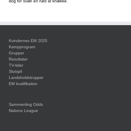
dog for svær en nød at knække.
Kvindernes EM 2025
Kampprogram
Grupper
Resultater
TV-tider
Slutspil
Landsholdstrupper
EM kvalifikation
Sammenling Odds
Nations League