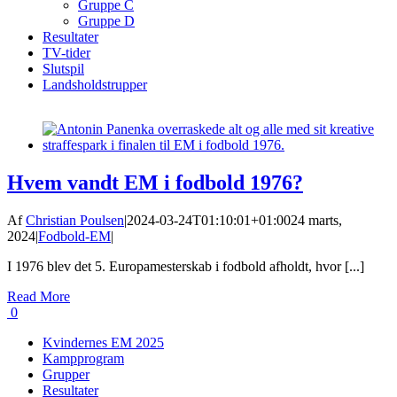
Gruppe C
Gruppe D
Resultater
TV-tider
Slutspil
Landsholdstrupper
Hvem vandt EM i fodbold 1976?
Af
Christian Poulsen
|
2024-03-24T01:10:01+01:00
24 marts,
2024
|
Fodbold-EM
|
I 1976 blev det 5. Europamesterskab i fodbold afholdt, hvor [...]
Read More
0
Kvindernes EM 2025
Kampprogram
Grupper
Resultater