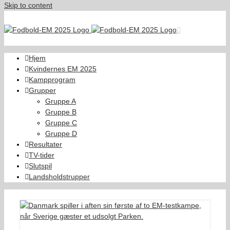
Skip to content
Hjem
Kvindernes EM 2025
Kampprogram
Grupper
Gruppe A
Gruppe B
Gruppe C
Gruppe D
Resultater
TV-tider
Slutspil
Landsholdstrupper