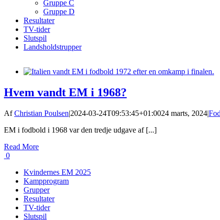
Gruppe C
Gruppe D
Resultater
TV-tider
Slutspil
Landsholdstrupper
Hvem vandt EM i 1968?
Af
Christian Poulsen
|
2024-03-24T09:53:45+01:00
24 marts, 2024
|
Fo
EM i fodbold i 1968 var den tredje udgave af [...]
Read More
0
Kvindernes EM 2025
Kampprogram
Grupper
Resultater
TV-tider
Slutspil