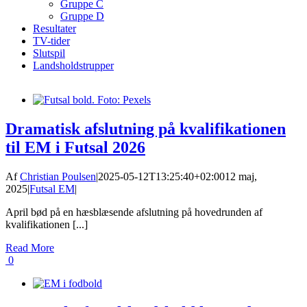
Gruppe C
Gruppe D
Resultater
TV-tider
Slutspil
Landsholdstrupper
Dramatisk afslutning på kvalifikationen
til EM i Futsal 2026
Af
Christian Poulsen
|
2025-05-12T13:25:40+02:00
12 maj,
2025
|
Futsal EM
|
April bød på en hæsblæsende afslutning på hovedrunden af
kvalifikationen [...]
Read More
0