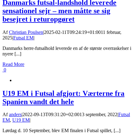
Danmarks futsal-landshold leverede
sensationel sejr – men måtte se sig
besejret i returopgøret
Af
Christian Poulsen
|
2025-02-11T09:24:19+01:00
11 februar,
2025
|
Futsal EM
|
Danmarks herre-futsalhold leverede en af de største overraskelser i
nyere [...]
Read More
0
U19 EM i Futsal afgjort: Værterne fra
Spanien vandt det hele
Af
anders
|
2022-09-13T09:31:20+02:00
13 september, 2022
|
Futsal
EM
,
U19 EM
|
Lørdag d. 10 September, blev EM finalen i Futsal spillet, [...]