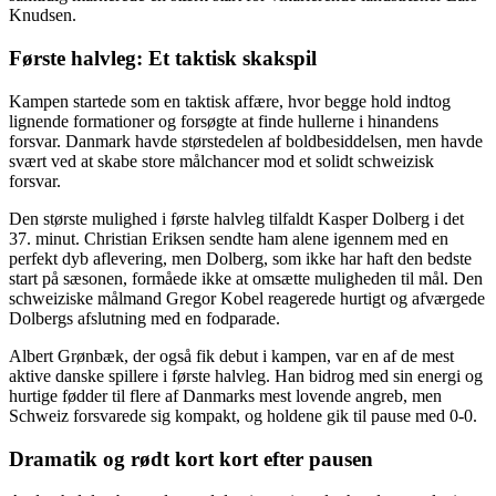
Knudsen.
Første halvleg: Et taktisk skakspil
Kampen startede som en taktisk affære, hvor begge hold indtog
lignende formationer og forsøgte at finde hullerne i hinandens
forsvar. Danmark havde størstedelen af boldbesiddelsen, men havde
svært ved at skabe store målchancer mod et solidt schweizisk
forsvar.
Den største mulighed i første halvleg tilfaldt Kasper Dolberg i det
37. minut. Christian Eriksen sendte ham alene igennem med en
perfekt dyb aflevering, men Dolberg, som ikke har haft den bedste
start på sæsonen, formåede ikke at omsætte muligheden til mål. Den
schweiziske målmand Gregor Kobel reagerede hurtigt og afværgede
Dolbergs afslutning med en fodparade.
Albert Grønbæk, der også fik debut i kampen, var en af de mest
aktive danske spillere i første halvleg. Han bidrog med sin energi og
hurtige fødder til flere af Danmarks mest lovende angreb, men
Schweiz forsvarede sig kompakt, og holdene gik til pause med 0-0.
Dramatik og rødt kort kort efter pausen