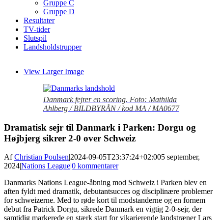
Gruppe C
Gruppe D
Resultater
TV-tider
Slutspil
Landsholdstrupper
View Larger Image
Danmark fejrer en scoring. Foto: Mathilda
Ahlberg / BILDBYRÅN / kod MA / MA0677
Dramatisk sejr til Danmark i Parken: Dorgu og
Højbjerg sikrer 2-0 over Schweiz
Af
Christian Poulsen
|
2024-09-05T23:37:24+02:00
5 september,
2024
|
Nations League
|
0 kommentarer
Danmarks Nations League-åbning mod Schweiz i Parken blev en
aften fyldt med dramatik, debutantsucces og disciplinære problemer
for schweizerne. Med to røde kort til modstanderne og en fornem
debut fra Patrick Dorgu, sikrede Danmark en vigtig 2-0-sejr, der
samtidig markerede en stærk start for vikarierende landstræner Lars