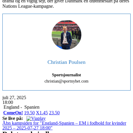
drama og en vigtig sejr, der giver Danmark en drømmestart på deres
Nations League-kampagne.
Christian Poulsen
Sportsjournalist
christian@sportnyhet.com
juli 27, 2025
18:00
England -
Spanien
ComeOn!
1
9.50
X
1.45
2
3.50
Se live på:
Åbn kampsiden for "England-Spanien – EM i fodbold for kvinder
2025 – 2025-07-27 18:00"