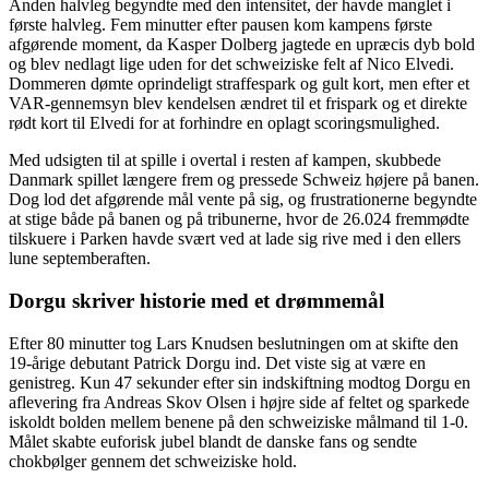
Anden halvleg begyndte med den intensitet, der havde manglet i
første halvleg. Fem minutter efter pausen kom kampens første
afgørende moment, da Kasper Dolberg jagtede en upræcis dyb bold
og blev nedlagt lige uden for det schweiziske felt af Nico Elvedi.
Dommeren dømte oprindeligt straffespark og gult kort, men efter et
VAR-gennemsyn blev kendelsen ændret til et frispark og et direkte
rødt kort til Elvedi for at forhindre en oplagt scoringsmulighed.
Med udsigten til at spille i overtal i resten af kampen, skubbede
Danmark spillet længere frem og pressede Schweiz højere på banen.
Dog lod det afgørende mål vente på sig, og frustrationerne begyndte
at stige både på banen og på tribunerne, hvor de 26.024 fremmødte
tilskuere i Parken havde svært ved at lade sig rive med i den ellers
lune septemberaften.
Dorgu skriver historie med et drømmemål
Efter 80 minutter tog Lars Knudsen beslutningen om at skifte den
19-årige debutant Patrick Dorgu ind. Det viste sig at være en
genistreg. Kun 47 sekunder efter sin indskiftning modtog Dorgu en
aflevering fra Andreas Skov Olsen i højre side af feltet og sparkede
iskoldt bolden mellem benene på den schweiziske målmand til 1-0.
Målet skabte euforisk jubel blandt de danske fans og sendte
chokbølger gennem det schweiziske hold.