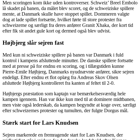
Men scoringen kom ikke uden kontroverser. Schweiz’ Breel Embolo
lå skadet på banen, da målet blev scoret, og de schweiziske spillere
mente, at Danmark skulle have stoppet spillet. Dommeren valgte
dog at lade spillet fortsætte, hvilket førte til store protester fra
schweizerne og særligt fra deres anfører Granit Xhaka, der kort tid
efter fik sit andet gule kort og dermed også blev udvist.
Højbjerg slår sejren fast
Med kun ni schweiziske spillere på banen var Danmark i fuld
kontrol i kampens afsluttende minutter. De danske spillere fortsatte
med at presse på for endnu en scoring, og i tillægstiden kunne
Pierre-Emile Højbjerg, Danmarks nyudnævnte anfører, sikre sejren
endeligt. Efter endnu et flot oplæg fra Andreas Skov Olsen
afsluttede Højbjerg kontrolleret fra kanten af feltet til 2-0.
Højbjergs præstation som kaptajn var bemærkelsesværdig hele
kampen igennem. Han var ikke kun med til at dominere midtbanen,
men viste også lederskab, da kampen begyndte at koge over, særligt
efter schweizernes protester og tumulten, der fulgte Dorgus mål.
Stærk start for Lars Knudsen
Sejren markerede en fremragende start for Lars Knudsen, der