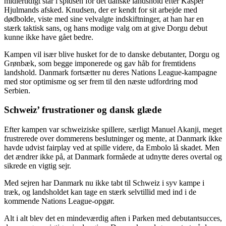
midlertidigt står i spidsen for det danske landshold efter Kasper
Hjulmands afsked. Knudsen, der er kendt for sit arbejde med
dødbolde, viste med sine velvalgte indskiftninger, at han har en
stærk taktisk sans, og hans modige valg om at give Dorgu debut
kunne ikke have gået bedre.
Kampen vil især blive husket for de to danske debutanter, Dorgu og
Grønbæk, som begge imponerede og gav håb for fremtidens
landshold. Danmark fortsætter nu deres Nations League-kampagne
med stor optimisme og ser frem til den næste udfordring mod
Serbien.
Schweiz’ frustrationer og dansk glæde
Efter kampen var schweiziske spillere, særligt Manuel Akanji, meget
frustrerede over dommerens beslutninger og mente, at Danmark ikke
havde udvist fairplay ved at spille videre, da Embolo lå skadet. Men
det ændrer ikke på, at Danmark formåede at udnytte deres overtal og
sikrede en vigtig sejr.
Med sejren har Danmark nu ikke tabt til Schweiz i syv kampe i
træk, og landsholdet kan tage en stærk selvtillid med ind i de
kommende Nations League-opgør.
Alt i alt blev det en mindeværdig aften i Parken med debutantsucces,