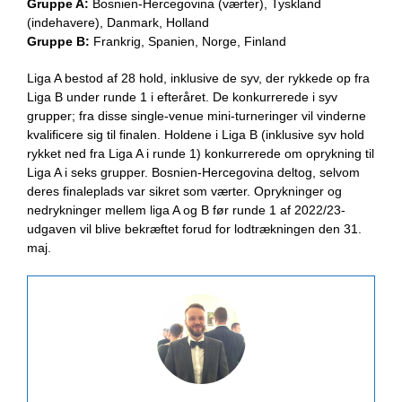
Gruppe A:
Bosnien-Hercegovina (værter), Tyskland
(indehavere), Danmark, Holland
Gruppe B:
Frankrig, Spanien, Norge, Finland
Liga A bestod af 28 hold, inklusive de syv, der rykkede op fra
Liga B under runde 1 i efteråret. De konkurrerede i syv
grupper; fra disse single-venue mini-turneringer vil vinderne
kvalificere sig til finalen. Holdene i Liga B (inklusive syv hold
rykket ned fra Liga A i runde 1) konkurrerede om oprykning til
Liga A i seks grupper. Bosnien-Hercegovina deltog, selvom
deres finaleplads var sikret som værter. Oprykninger og
nedrykninger mellem liga A og B før runde 1 af 2022/23-
udgaven vil blive bekræftet forud for lodtrækningen den 31.
maj.