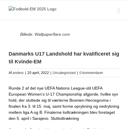
Skip
to
content
View
Billede: Wallpaperflare.com
Larger
Image
Danmarks U17 Landshold har kvalificeret sig
til Kvinde-EM
Af
anders
|
20 april, 2022
|
Uncategorized
|
0 kommentarer
Runde 2 af det nye UEFA Nations League-stil UEFA
European Women’s U-17 Championship afgjorde, hvilke syv
hold, der sluttede sig til værterne Bosnien-Hercegovina i
finalen fra 3. til 15. maj, samt forme oprykning og nedrykning
mellem liga A og B. Finalerne lodtrækningen blev foretaget
den 5. april i Sarajevo. Slutlodtrækning