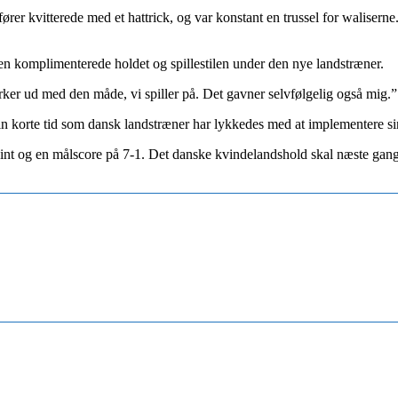
rer kvitterede med et hattrick, og var konstant en trussel for waliserne
n komplimenterede holdet og spillestilen under den nye landstræner.
styrker ud med den måde, vi spiller på. Det gavner selvfølgelig også mig
 sin korte tid som dansk landstræner har lykkedes med at implementere si
og en målscore på 7-1. Det danske kvindelandshold skal næste gang i a