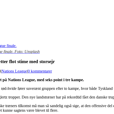
ue finale. Foto: Unsplash
ter flot stime med storsejr
3
|
Nations League
|
0 kommentarer
t på Nations League, med seks point i tre kampe.
rød-hvide fører suverænt gruppen efter to kampe, hvor både Tyskland o
ertz tropper. Den nye landstræner har på rekordtid fået den danske trup
ske træners tilkomst må man så sandelig også sige, at den offensive de
 kunne sagtens være blevet til flere.