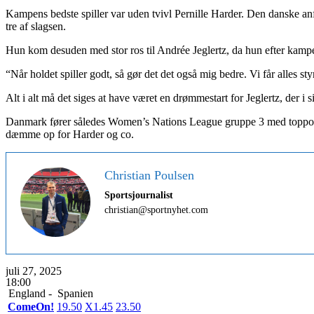
Kampens bedste spiller var uden tvivl Pernille Harder. Den danske anfø
tre af slagsen.
Hun kom desuden med stor ros til Andrée Jeglertz, da hun efter kampe
“Når holdet spiller godt, så gør det det også mig bedre. Vi får alles 
Alt i alt må det siges at have været en drømmestart for Jeglertz, der i
Danmark fører således Women’s Nations League gruppe 3 med toppoint 
dæmme op for Harder og co.
Christian Poulsen
Sportsjournalist
christian@sportnyhet.com
juli 27, 2025
18:00
England -
Spanien
ComeOn!
1
9.50
X
1.45
2
3.50