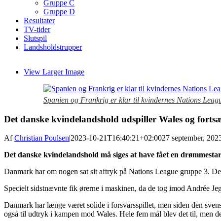
Gruppe C
Gruppe D
Resultater
TV-tider
Slutspil
Landsholdstrupper
View Larger Image
Spanien og Frankrig er klar til kvindernes Nations Leag
Det danske kvindelandshold udspiller Wales og fortsæt
Af
Christian Poulsen
|
2023-10-21T16:40:21+02:00
27 september, 202
Det danske kvindelandshold må siges at have fået en drømmestar
Danmark har om nogen sat sit aftryk på Nations League gruppe 3. De 
Specielt sidstnævnte fik ørerne i maskinen, da de tog imod Andrée Jegl
Danmark har længe været solide i forsvarsspillet, men siden den sven
også til udtryk i kampen mod Wales. Hele fem mål blev det til, men det