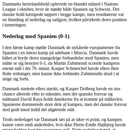
Danmarks herrelandshold oplevede en blandet måned i Nations
League i oktober, hvor de mødte både Spanien og Schweiz. Det
danske hold kæmpede tappert i begge kampe, men resultaterne var
en blanding af nederlag og uafgjort, hvilket påvirkede deres position
i turneringen.
Nederlag mod Spanien (0-1)
I den første kamp mødte Danmark de nykårede europamestre fra
Spanien i en intens kamp på udebane i Murcia. Danmark havde
håbet at bryde deres mangeårige forbandelse mod Spanien, men
måtte se sig besejret 0-1, da Martin Zubimendi scorede kampens
eneste mål i det 79. minut. Kasper Schmeichel havde ellers flere
flotte redninger, men kunne ikke forhindre Zubimendis skud i at
snige sig forbi.
Danmark startede ellers stærkt, og Kasper Dolberg havde en stor
chance allerede efter to minutter, men det spanske forsvar og
målmand David Raya holdt danskerne fra at komme på måltavlen.
Spanierne dominerede store dele af kampen, men det danske forsvar
stod godt imod indtil det afgørende mål.
Trods nederlaget var Danmark tæt på at sikre et point, og kampen
kunne være endt anderledes, hvis ikke Pierre-Emile Højbjerg havde
mistet bolden kort før spaniernes mål. Dette nederlag betød, at