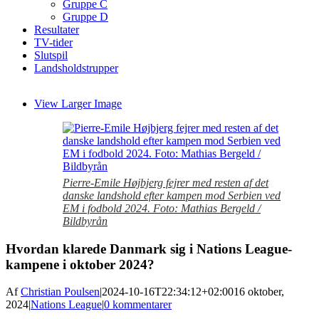
Gruppe C
Gruppe D
Resultater
TV-tider
Slutspil
Landsholdstrupper
View Larger Image
Pierre-Emile Højbjerg fejrer med resten af det
danske landshold efter kampen mod Serbien ved
EM i fodbold 2024. Foto: Mathias Bergeld /
Bildbyrån
Hvordan klarede Danmark sig i Nations League-
kampene i oktober 2024?
Af
Christian Poulsen
|
2024-10-16T22:34:12+02:00
16 oktober,
2024
|
Nations League
|
0 kommentarer