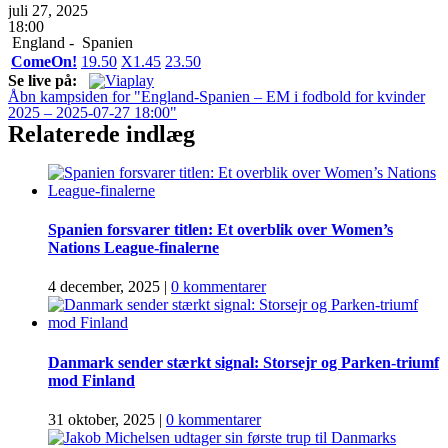
juli 27, 2025
18:00
England -
Spanien
ComeOn!
1
9.50
X
1.45
2
3.50
Se live på:
Åbn kampsiden for "England-Spanien – EM i fodbold for kvinder
2025 – 2025-07-27 18:00"
Relaterede indlæg
Spanien forsvarer titlen: Et overblik over Women’s
Nations League-finalerne
4 december, 2025
|
0 kommentarer
Danmark sender stærkt signal: Storsejr og Parken-triumf
mod Finland
31 oktober, 2025
|
0 kommentarer