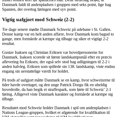
Danmark faldt til andenpladsen i gruppen med seks point, lige bag
Spanien, der overtog føringen med syv point.
Vigtig uafgjort mod Schweiz (2-2)
Tre dage senere mødte Danmark Schweiz på udebane i St. Gallen.
Denne kamp var en helt anden affære, hvor Danmark kom bagud to
gange, men formåede at kæmpe sig tilbage og sikre et vigtigt 2-2
resultat.
Gustav Isaksen og Christian Eriksen var hovedpersonerne for
Danmark. Isaksen scorede sit første landskampsmål efter en præcis
aflevering fra Eriksen, der også selv stod bag udligningen til 2-2 i
anden halvleg. Eriksen som spillede sin 138. landskamp, viste endnu
engang sin uerstattelige værdi for holdet.
På trods af uafgjort måtte Danmark se en kamp, hvor schweizerne til
tider havde overtaget, og den unge Patrick Dorgu fik en uheldig
hovedrolle, da han begik et straffespark, som førte til Schweiz’ 2-1
føring. Alligevel viste Danmark karakter og formåede at kæmpe sig
tilbage.
Resultatet mod Schweiz holder Danmark i spil om andenpladsen i
Nations League-gruppen, hvilket er afgørende for kvalifikation til