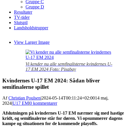
Gruppe C
Gruppe D
Resultater
TV-tider
Slutspil
Landsholdstrupper
View Larger Image
Vi kender nu alle semfinalisterne kvindernes U-
17 EM 2024 Foto: Pixabay
Kvindernes U-17 EM 2024: Sådan bliver
semifinalerne spillet
Af
Christian Poulsen
|
2024-05-14T00:11:24+02:00
14 maj,
2024
|
U17 EM
|
0 kommentarer
Afslutningen på kvindernes U-17 EM nærmer sig med hastige
kridt, og semifinalerne står for døren. Vi opsummerer dagens
kampe og situationen for de kommende playoffs.