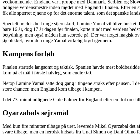
vedkommende. England var i gruppe med Danmark, Serbien og Sloveni
tidligere verdensmestre inden mødet med England i finalen. Efter en 
fik alle spærret øjnene op for det enorme talent, som det spanske land
Specielt holdets helt unge stjernskud, Lamine Yamal vil blive husket. 
bare 16 år, dog 17 år dagen før finalen, kørte rundt med verdens bedst
betydning, men også måden han scorede på. Der var noget magisk over 
øjeblikket, hvor den unge Yamal virkelig brød igennem.
Kampens forløb
Finalen startede langsomt og taktisk. Spanien havde mest boldbesiddels
kom på et mål i første halvleg, som endte 0-0.
Netop Lamine Yamal satte dog gang i tingene straks efter pausen. I det
store chancer, men England kom tilbage i kampen.
I det 73. minut udlignede Cole Palmer for England efter en flot omstil
Oyarzabals sejrsmål
Med kun fire minutter tilbage på uret, leverede Mikel Oyarzabal det a
svare tilbage, men en heroisk indsats fra Unai Simon og Dani Olmo fo