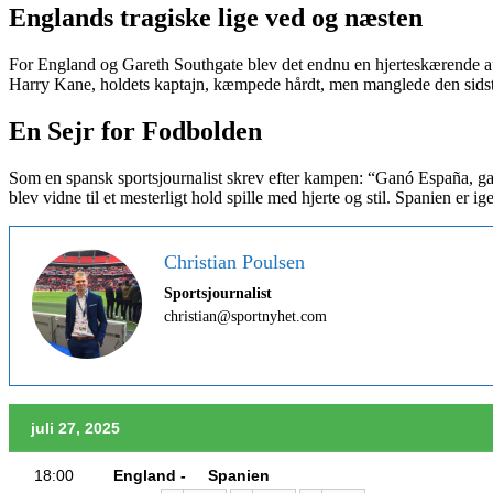
Englands tragiske lige ved og næsten
For England og Gareth Southgate blev det endnu en hjerteskærende afslu
Harry Kane, holdets kaptajn, kæmpede hårdt, men manglede den sids
En Sejr for Fodbolden
Som en spansk sportsjournalist skrev efter kampen: “Ganó España, gan
blev vidne til et mesterligt hold spille med hjerte og stil. Spanien er
Christian Poulsen
Sportsjournalist
christian@sportnyhet.com
juli 27, 2025
18:00
England -
Spanien