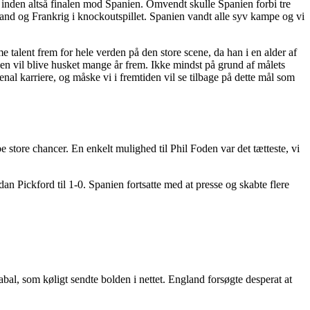
den altså finalen mod Spanien. Omvendt skulle Spanien forbi tre
and og Frankrig i knockoutspillet. Spanien vandt alle syv kampe og vi
 talent frem for hele verden på den store scene, da han i en alder af
alen vil blive husket mange år frem. Ikke mindst på grund af målets
l karriere, og måske vi i fremtiden vil se tilbage på dette mål som
 store chancer. En enkelt mulighed til Phil Foden var det tætteste, vi
an Pickford til 1-0. Spanien fortsatte med at presse og skabte flere
al, som køligt sendte bolden i nettet. England forsøgte desperat at