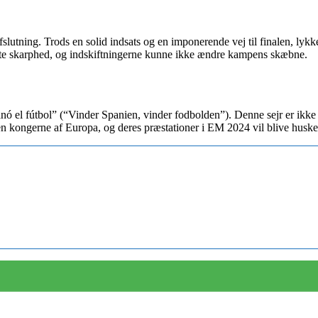
tning. Trods en solid indsats og en imponerende vej til finalen, lykked
te skarphed, og indskiftningerne kunne ikke ændre kampens skæbne.
ó el fútbol” (“Vinder Spanien, vinder fodbolden”). Denne sejr er ikke
 igen kongerne af Europa, og deres præstationer i EM 2024 vil blive husk