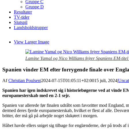
Gruppe C
Gruppe D
Resultater
TV-tider
Slutspil
Landsholdstrupper
View Larger Image
Lamine Yamal og Nico Williams fejrer Spaniens EM-titel
Spanien vinder EM efter forrygende finale over Engla
Af
Christian Poulsen
|
2024-07-15T01:05:11+02:00
15 juli, 2024
|
Uncat
Spanien har igen indskrevet sig i historiebøgerne ved at vinde E
europamesterskab med en 2-1 sejr.
Spanien var allerede før finalen udråbt som favoritter mod England, m
dermed deres fjerde europamesterskab, hvilket er flest af alle. Desvæ
britter, der må gå på arbejde noget slukøret i morgen.
Håbet havde ellers sniget sig tilbage for englænderne, der på trods af i