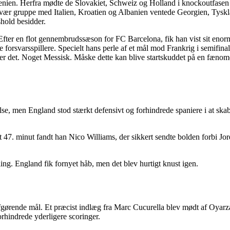
en. Herfra mødte de Slovakiet, Schweiz og Holland i knockoutfasen in
svær gruppe med Italien, Kroatien og Albanien ventede Georgien, Tyskl
shold besidder.
Efter en flot gennembrudssæson for FC Barcelona, fik han vist sit enorme
e forsvarsspillere. Specielt hans perle af et mål mod Frankrig i semifin
det. Noget Messisk. Måske dette kan blive startskuddet på en fænomena
e, men England stod stærkt defensivt og forhindrede spaniere i at skabe
 47. minut fandt han Nico Williams, der sikkert sendte bolden forbi Jord
ling. England fik fornyet håb, men det blev hurtigt knust igen.
fgørende mål. Et præcist indlæg fra Marc Cucurella blev mødt af Oyarzab
rhindrede yderligere scoringer.