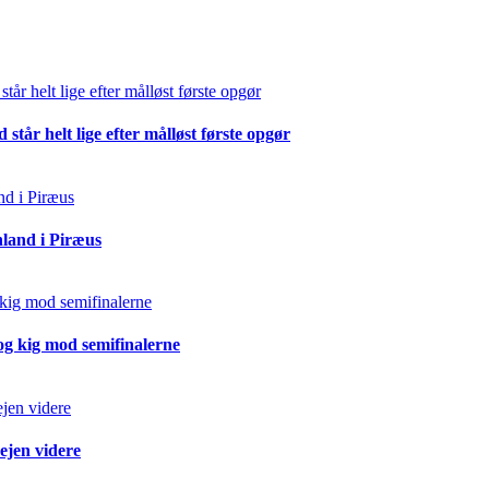
står helt lige efter målløst første opgør
land i Piræus
og kig mod semifinalerne
ejen videre