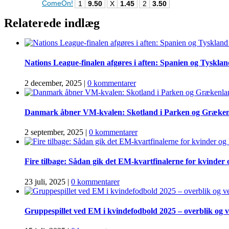
ComeOn!
1
9.50
X
1.45
2
3.50
Relaterede indlæg
Nations League-finalen afgøres i aften: Spanien og Tyskland 
2 december, 2025
|
0 kommentarer
Danmark åbner VM-kvalen: Skotland i Parken og Græken
2 september, 2025
|
0 kommentarer
Fire tilbage: Sådan gik det EM-kvartfinalerne for kvinder 
23 juli, 2025
|
0 kommentarer
Gruppespillet ved EM i kvindefodbold 2025 – overblik og v