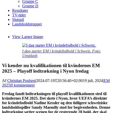
Gruppe C
Gruppe D
Resultater
TV-tider
Slutspil
Landsholdstrupper
View Larger Image
I dag starter EM i kvindefodbold i Schweiz. Foto:
Unsplash
Vi kender nu kvalifikationen til kvindernes EM
2025 – Playoff lodtrækning i Nyon fredag
Af
Christian Poulsen
|
2024-07-19T20:56:40+02:00
19 juli, 2024
|
EM
2025
|
0 kommentarer
Fredag fandt lodtrækningen til playoff kvalifikationen sted til
kvindernes EM 2025. Det skete i Nyon, hvor UEFA’s direktør
for kvindefodbold Nadine Kessler og den tidligere schweiziske
landsholdsspiller Sandy Maendly stod for begivenheden. Denne
lodtrækning sætter scenen for de resterende 28 hold, der skal