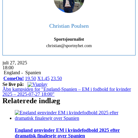
Christian Poulsen
Sportsjournalist
christian@sportnyhet.com
juli 27, 2025
18:00
England -
Spanien
ComeOn!
1
9.50
X
1.45
2
3.50
Se live på:
Åbn kampsiden for "England-Spanien – EM i fodbold for kvinder
2025 – 2025-07-27 18:00"
Relaterede indlæg
England genvinder EM i kvindefodbold 2025 efter
dramatisk finalesejr over Spanien